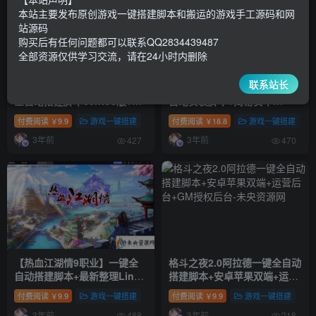
本站主要发布原创游戏一键搭建脚本和搬运的游戏手工源码和网
站源码
购买后有任何问题都可以联系QQ2834439487
全部资源仅供学习交流，请在24小时内删除
联系站长
【口袋重制龙珠联动版】一键
【超变九州H5-99阶】一键全
全自动搭建脚本centos版+最
自动安装脚本+简易安卓
新整理Ubuntu手工服务端+管
app+砸蛋最新整理linux服务
付费阅读
9.9
游戏一键搭建
付费阅读
18.8
游戏一键搭建
￥
￥
理后台+GM授权后台+安卓苹
端+内购+管理后台+兑换码生
3年前
3年前
果双端+详细搭建教程
成+其他后台等等+架设教程
427
470
+视频教程
【热血江湖情9职业】一键全
格斗之夜2.0阿拉德一键全自动
自动搭建脚本+最新整理Linux
搭建脚本+安卓苹果双端+运营
手工服务端+Win一键服务端
后台+GM授权后台
付费阅读
9.9
游戏一键搭建
付费阅读
9.9
游戏一键搭建
￥
￥
+GM后台+安卓苹果双端+详细
3年前
3年前
488
218