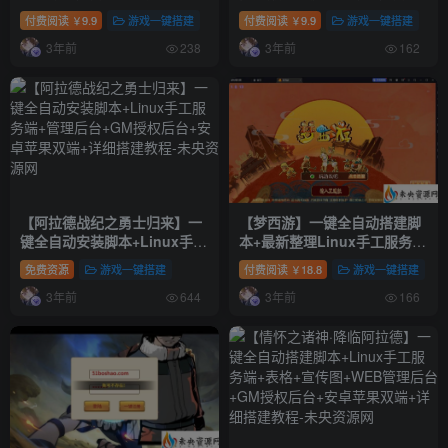
Linux手工服务端+安卓苹果双
+Linux手工服务端+多区跨服
付费阅读
9.9
游戏一键搭建
付费阅读
9.9
游戏一键搭建
￥
￥
端+运营后台+GM授权后台+详
+GM授权后台+安卓+详细搭建
3年前
3年前
细搭建教程
教程+视频教程
238
162
【阿拉德战纪之勇士归来】一
【梦西游】一键全自动搭建脚
键全自动安装脚本+Linux手工
本+最新整理Linux手工服务端
服务端+管理后台+GM授权后
+管理后台+GM后台+安卓苹果
免费资源
游戏一键搭建
付费阅读
18.8
游戏一键搭建
￥
台+安卓苹果双端+详细搭建教
双端+详细搭建教程+视频教程
3年前
3年前
程
644
166