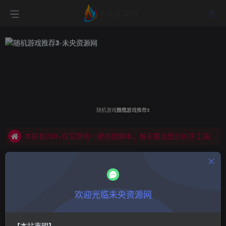
开通至尊会员大部分脚本1元一个，其他资源完全免费
随机游戏推荐3
随机游戏推荐1
随机游戏推荐2
随机游戏推荐3
随机游戏推荐1
有任何问题都可以联系站长QQ2834439487
本站有200+自写游戏一键搭建脚本，每天搬运低价的手工端源码，免费网站源码
开通至尊会员大部分脚本1元一个，其他资源完全免费
有任何问题都可以联系站长QQ2834439487
游戏一键搭建
欢迎光临未央资源网
第36页
排序
更新
浏览
点赞
评论
随机
【本站声明】