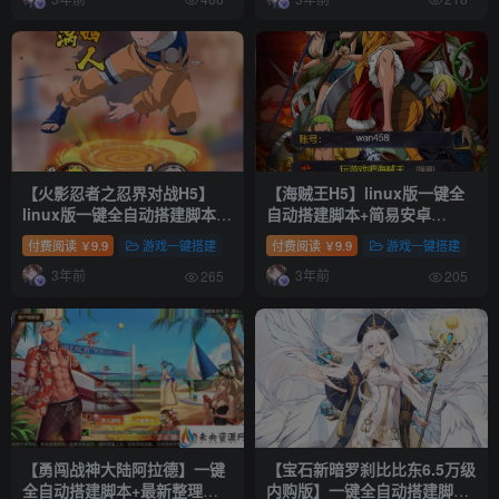
搭建教程+视频教程
【火影忍者之忍界对战H5】
【海贼王H5】linux版一键全
linux版一键全自动搭建脚本
自动搭建脚本+简易安卓
+简易安卓app最新整理Win一
app+最新整理WIN系服务端
付费阅读
9.9
游戏一键搭建
付费阅读
9.9
游戏一键搭建
￥
￥
键服务端+管理后台+GM后台
+运营后台+GM授权后台+详细
3年前
3年前
+详细搭建教程
搭建教程
265
205
【勇闯战神大陆阿拉德】一键
【宝石新暗罗刹比比东6.5万级
全自动搭建脚本+最新整理
内购版】一键全自动搭建脚本