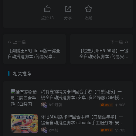
点赞
13
分享
收藏
上一篇
下一篇
【海贼王H5】linux版一键全
【超变九州H5-99阶】一键
自动搭建脚本+简易安卓
全自动安装脚本+简易安卓
app+最新整理WIN系服务端
app+砸蛋最新整理linux服务
+运营后台+GM授权后台+详
端+内购+管理后台+兑换码
相关推荐
细搭建教程
生成+其他后台等等+架设教
程+视频教程
稀有宠物精灵卡牌回合手游【口袋闪烁】一
键全自动搭建脚本+安卓+多区跨服+GM授权
后台
908
8个月前
9.9
￥
怀旧3D横版卡牌回合手游【口袋嘉年华】一
键全自动搭建脚本+Ubuntu手工服务端+安卓
苹果双端+网页注册+管理后台+GM授权后台
783
2年前
9.9
￥
+详细搭建教程