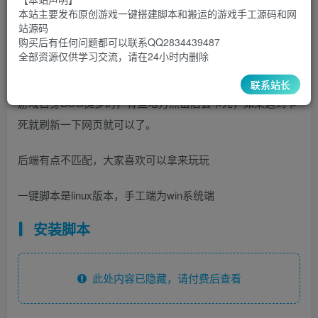
48.8
￥
￥
本站主要发布原创游戏一键搭建脚本和搬运的游戏手工源码和网
站源码
5
1
超级会员
￥
至尊会员
￥
购买后有任何问题都可以联系QQ2834439487
全部资源仅供学习交流，请在24小时内删除
登录购买
联系站长
游戏自身BUG挺多的，有些地方点击后会卡死，如果遇到卡
死就刷新一下网页就可以了。
后端有点不匹配，大家喜欢可以拿来玩玩
一键脚本是linux版本，手工端为win系统端
安装脚本
此处内容已隐藏，请付费后查看