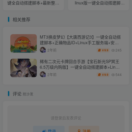
键全自动搭建脚本+最新整理
linux版一键全自动搭建脚本
Linux手工服务端+安卓苹果
+简易安卓app最新整理Win
双端+运营后台+GM授权后
一键服务端+管理后台+GM
相关推荐
台+详细搭建教程
后台+详细搭建教程
MT3换皮梦幻【大唐西游记3】一键全自动搭
建脚本+正确物品ID+Linux手工服务端+安卓
苹果双端+GM后台+详细搭建教程+全套源码
245
2年前
9.9
￥
+攻略
稀有二次元卡牌回合手游【宝石新光SP冥王
6.5万级内购版】一键全自动搭建脚本+Linux
手工服务端+多区跨服+自定义英雄+自定义符
544
2年前
9.9
￥
文+GM授权后台+安卓+详细搭建教程
评论
抢沙发
请登录后发表评论
登录
注册