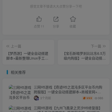
感觉文章不错请大大点赞分享一下吧
点赞
11
分享
收藏
上一篇
下一篇
【梦西游】一键全自动搭建
【宝石新暗罗刹比比东6.5万
脚本+最新整理Linux手工服
级内购版】一键全自动搭建
务端+管理后台+GM后台+安
脚本+Linux手工服务端+多区
卓苹果双端+详细搭建教程
跨服+GM授权后台+安卓+详
相关推荐
+视频教程
细搭建教程+视频教程
三网H5游戏【奇迹H5之混沌多区平台币内购
跨服版】一键全自动搭建脚本+商城官网+代
理后台+GM加币授权后台+简易安卓客户端
986
3个月前
9.9
￥
三网H5游戏【九州飞凰录之灵汐H5修复版】