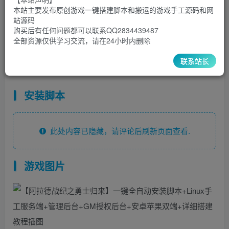
本站主要发布原创游戏一键搭建脚本和搬运的游戏手工源码和网
站源码
这个端之前还卖了挺久100，有人说不完整还是啥的，具体
购买后有任何问题都可以联系QQ2834439487
全部资源仅供学习交流，请在24小时内删除
自行体验
联系站长
免费脚本，评论可见，小白可以看看置顶帖子使用脚本
安装脚本
此处内容已隐藏，请评论后刷新页面查看.
游戏图片