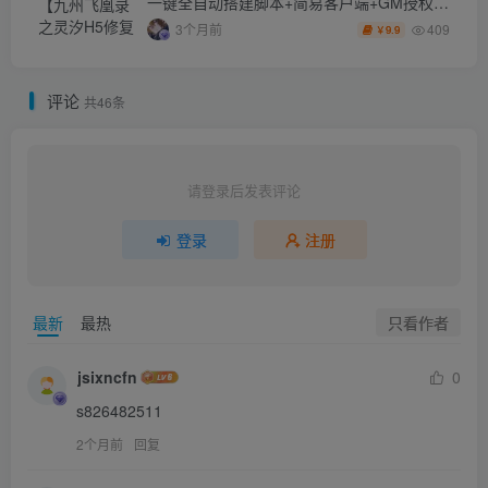
一键全自动搭建脚本+简易客户端+GM授权后
台
409
3个月前
9.9
￥
评论
共46条
请登录后发表评论
登录
注册
只看作者
最新
最热
jsixncfn
0
s826482511
2个月前
回复