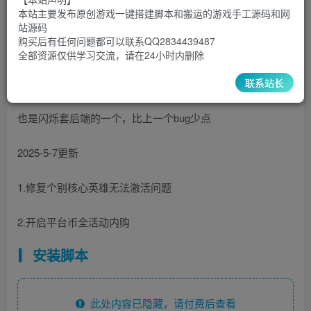
9.9
限时特惠
本站主要发布原创游戏一键搭建脚本和搬运的游戏手工源码和网
30
￥
￥
站源码
购买后有任何问题都可以联系QQ2834439487
5
1
超级会员
￥
至尊会员
￥
全部资源仅供学习交流，请在24小时内删除
登录购买
联系站长
也是闪烁套后端的一个，比上一个bug少点
2025-5-7更新
1.修复个别核心英雄无法激活问题
2.开启平台币全活动内购
安装脚本
此处内容已隐藏，请付费后查看