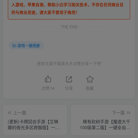
入游戏，苹果自测，帮助小白学习相关技术，不存在任何商业目
的与商业用途，请大家不要用于商用！
THE END
游戏一键搭建
感觉文章不错请大大点赞分享一下吧
点赞
14
分享
收藏
上一篇
下一篇
(更新)卡牌回合手游【艾琳
稀有砍树手游【魔道大千
娜的夜光多区跨服版】一键
100级第二版】一键全自动
全自动搭建脚本+Linux手工
搭建脚本+安卓苹果双端+游