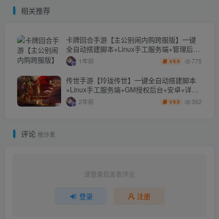
服务端+明文资源+CDK授权
戏内注册+邮件CDK授权后台
相关推荐
后台+安卓苹果双端+详细搭
建教程+视频教程
卡牌回合手游【主公别闹内购跨服版】一键
全自动搭建脚本+Linux手工服务端+管理后台
+CDK授权后台+安卓苹果双端+详细搭建教程
775
1年前
9.9
￥
传世手游【玲珑传世】一键全自动搭建脚本
+Linux手工服务端+GM授权后台+安卓+详细
搭建教程+视频教程
362
2年前
9.9
￥
评论
抢沙发
请登录后发表评论
登录
注册