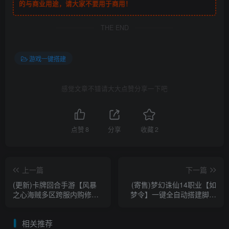
的与商业用途，请大家不要用于商用！
THE END
游戏一键搭建
感觉文章不错请大大点赞分享一下吧
点赞
8
分享
收藏
2
上一篇
下一篇
(更新)卡牌回合手游【风暴
(寄售)梦幻诛仙14职业【如
之心海贼多区跨服内购修复
梦令】一键全自动搭建脚本
版】一键全自动搭建脚本
+安卓苹果双端+多功能GM
+Linux手工服务端+CDK授权
后台+原端
相关推荐
后台+全物品ID+安卓苹果双