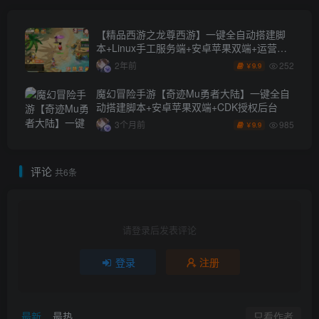
端+详细搭建教程+视频教程
【精品西游之龙尊西游】一键全自动搭建脚
本+Linux手工服务端+安卓苹果双端+运营后
台+详细搭建教程
252
2年前
9.9
￥
魔幻冒险手游【奇迹Mu勇者大陆】一键全自
动搭建脚本+安卓苹果双端+CDK授权后台
985
3个月前
9.9
￥
评论
共6条
请登录后发表评论
登录
注册
只看作者
最新
最热