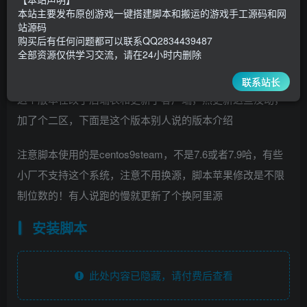
30
￥
￥
本站主要发布原创游戏一键搭建脚本和搬运的游戏手工源码和网
站源码
5
1
超级会员
￥
至尊会员
￥
购买后有任何问题都可以联系QQ2834439487
全部资源仅供学习交流，请在24小时内删除
登录购买
联系站长
这个版本在改了后端表和更新了客户端，热更新这些没动，
加了个二区，下面是这个版本别人说的版本介绍
注意脚本使用的是centos9steam，不是7.6或者7.9哈，有些
小厂不支持这个系统，注意不用换源，脚本苹果修改是不限
制位数的！有人说跑的慢就更新了个换阿里源
安装脚本
此处内容已隐藏，请付费后查看