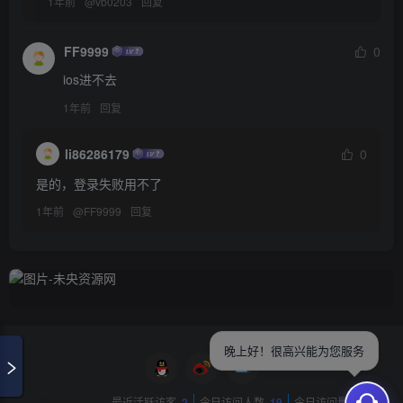
1年前
@
vb0203
回复
FF9999
0
ios进不去
1年前
回复
li86286179
0
是的，登录失败用不了
1年前
@
FF9999
回复
晚上好！很高兴能为您服务
网站数据概况 -
最近活跃访客
2
今日访问人数
19
今日访问量
48