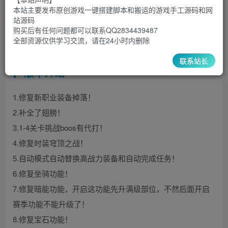
30
￥
￥
本站主要发布原创游戏一键搭建脚本和搬运的游戏手工源码和网
站源码
5
1
超级会员
￥
至尊会员
￥
购买后有任何问题都可以联系QQ2834439487
全部资源仅供学习交流，请在24小时内删除
登录购买
联系站长
版本介绍
1.修复新职业装备掉落！
2.补全了翅膀！
3.1-4关卡挑战boos有代打！
4.修复时装穹顶之战！
5.自动模式自动替换高战力装备和自动完成任务！
6.修复坐骑功能！
7.修复暗能功能，开启这功能先升满级部位，不然后面开启
赛季功能不能升级了！
8.修复宝石功能！