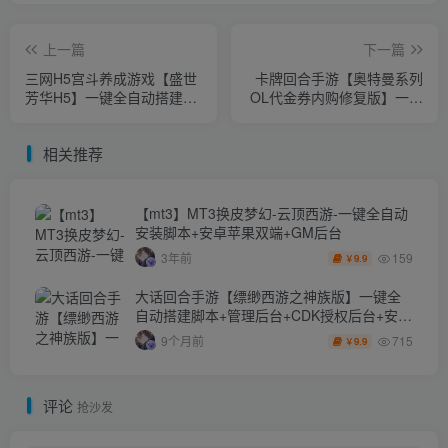
上一篇
下一篇
三网H5宫斗养成游戏【盛世
卡牌回合手游【奥特曼系列
芳华H5】一键全自动搭建脚
OL代金券内购修复版】一键
本+CDK授权后台+简易安卓
全自动搭建脚本+CDK授权后
客户端
台+安卓苹果双端
相关推荐
【mt3】MT3换皮梦幻-云顶西游-一键全自动
安装脚本+安卓苹果双端+GM后台
159
3年前
9.9
￥
大话回合手游【缥缈西游之神族版】一键全
自动搭建脚本+管理后台+CDK授权后台+安卓
苹果双端
715
9个月前
9.9
￥
评论
抢沙发