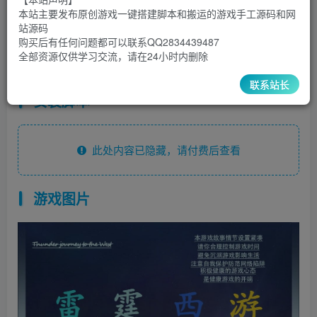
30
￥
￥
本站主要发布原创游戏一键搭建脚本和搬运的游戏手工源码和网
站源码
5
1
超级会员
￥
至尊会员
￥
购买后有任何问题都可以联系QQ2834439487
全部资源仅供学习交流，请在24小时内删除
登录购买
联系站长
安装脚本
此处内容已隐藏，请付费后查看
游戏图片