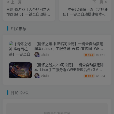
上一篇
下一篇
三网H5游戏【大圣轮回之天
唯美3D仙侠手游【封神诛
命西游H5】一键全自动搭建
仙】一键全自动搭建脚本+最
脚本+最新整理Linux手工服
新整理单机一键即玩镜像服
务端+GM授权后台+详细搭
务端+Linux手工服务端+安卓
相关推荐
建教程+视频教程
苹果双端+GM授权后台+详
细搭建教程
【情怀之诸神·降临阿拉德】一键全自动搭建
脚本+Linux手工服务端+表格+宣传图+WEB
管理后台+GM授权后台+安卓苹果双端+详细
161
3年前
9.9
￥
搭建教程
【情怀之战火2.0阿拉德】一键全自动搭建脚
本+Linux手工服务端+WEB管理后台+GM授
权后台+安卓苹果双端+详细搭建教程+视频教
354
2年前
9.9
￥
程
评论
抢沙发
请登录后发表评论