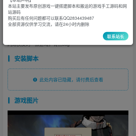
46.8
￥
￥
本站主要发布原创游戏一键搭建脚本和搬运的游戏手工源码和网
站源码
15
1
超级会员
￥
至尊会员
￥
购买后有任何问题都可以联系QQ2834439487
全部资源仅供学习交流，请在24小时内删除
登录购买
联系站长
闪烁换皮的一款游戏，有点bug
安装脚本
此处内容已隐藏，请付费后查看
游戏图片