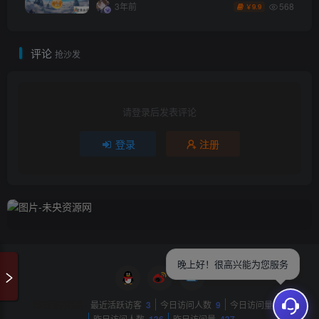
+Linux手工服务端+安卓苹果双端+GM授权后
568
3年前
9.9
￥
台+详细搭建教程
评论
抢沙发
请登录后发表评论
登录
注册
晚上好！很高兴能为您服务
网站数据概况 -
最近活跃访客
3
今日访问人数
9
今日访问量
72
昨日访问人数
136
昨日访问量
437