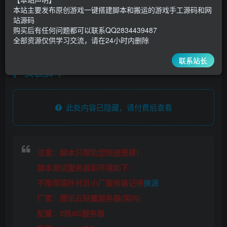
30
￥
￥
本站主要发布原创游戏一键搭建脚本和搬运的游戏手工源码和网
站源码
5
1
超级会员
￥
至尊会员
￥
购买后有任何问题都可以联系QQ2834439487
全部资源仅供学习交流，请在24小时内删除
登录购买
联系站长
安装脚本
此处内容已隐藏，请付费后查看
注意：脚本只帮助您快速搭建！
脚本测试服务器和环境如下：
不推荐国外并且小厂服务器记得
换源
厂家：腾讯云轻量服务器(国内)
配置：2核4G服务器