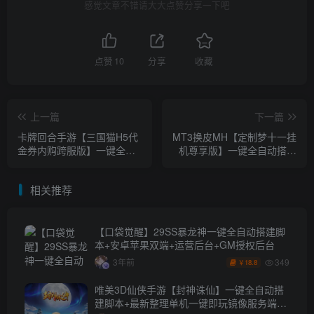
感觉文章不错请大大点赞分享一下吧
点赞
10
分享
收藏
上一篇
下一篇
卡牌回合手游【三国猫H5代
MT3换皮MH【定制梦十一挂
金券内购跨服版】一键全自
机尊享版】一键全自动搭建
动搭建脚本+管理后台+GM
脚本+安卓苹果双端+运营后
授权后台+简易安卓客户端
台+全套源码
相关推荐
【口袋觉醒】29SS暴龙神一键全自动搭建脚
本+安卓苹果双端+运营后台+GM授权后台
349
3年前
18.8
￥
唯美3D仙侠手游【封神诛仙】一键全自动搭
建脚本+最新整理单机一键即玩镜像服务端