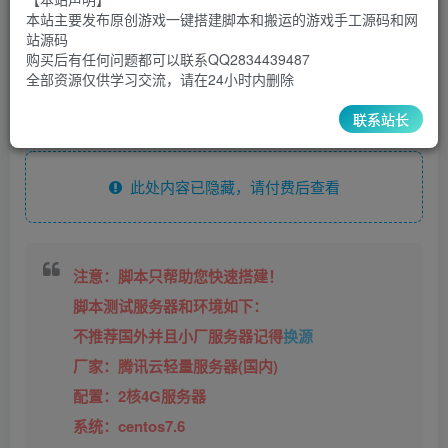
5
1
本站主要发布原创游戏一键搭建脚本和搬运的游戏手工源码和网
超级会员
￥
至尊会员
￥
站源码
登录购买
购买后有任何问题都可以联系QQ2834439487
全部资源仅供学习交流，请在24小时内删除
安装脚本
联系站长
此处内容已隐藏，请付费后查看
注意：脚本只帮助您快速搭建！
脚本测试服务器和环境如下：
不推荐国外并且小厂服务器记得
换源
厂家：腾讯云轻量服务器(国内)
配置：2核4G服务器
系统：centos7.6