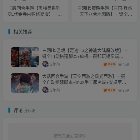
卡牌回合手游【奥特曼系列
三网H5策略手游【三国·兵临
OL代金券内购修复版】一键
天下八合地图版】一键全自
全自动搭建脚本+CDK授权后
动搭建脚本+管理后台+GM
台+安卓苹果双端
授权后台+简易安卓客户端
相关推荐
三网H5游戏【奇迹H5之神谕大陆魔改版】一
键全自动搭建脚本+单机一键即玩镜像端
+Linux手工服务端+平台币后台+GM授权后台
458
2年前
9.9
￥
+详细搭建教程
大话回合手游【天空西游之极光西游】一键
全自动搭建脚本+linux手工服务端+安卓苹果
双端+运营后台+全新极光后台+详细搭建教程
269
2年前
9.9
￥
+视频教程
评论
抢沙发
请登录后发表评论