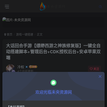
首页
游戏一键搭建
正文
大话回合手游【缥缈西游之神族修复版】一键全自
动搭建脚本+管理后台+CDK授权后台+安卓苹果双
端
冷权
关注
4个月前更新
0
754
8
付费阅读
欢迎光临未央资源网
大话回合手游【缥缈西游之神族修复版】一键全自动搭建脚本+管理后台+CDK授权后台+安卓苹果双端
此内容为付费阅读，请付费后查看
9.9
限时特惠
【本站声明】