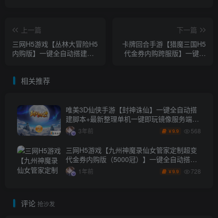
上一篇
下一篇
三网H5游戏【丛林大冒险H5
卡牌回合手游【猎魔三国H5
内购版】一键全自动搭建脚
代金券内购跨服版】一键全
本+简易安卓客户端+cdk授
自动搭建脚本+管理后台+运
权后台+内购授权
维后台+GM授权后台
相关推荐
唯美3D仙侠手游【封神诛仙】一键全自动搭
建脚本+最新整理单机一键即玩镜像服务端
+Linux手工服务端+安卓苹果双端+GM授权后
568
3年前
9.9
￥
台+详细搭建教程
三网H5游戏【九州神魔录仙女管家定制超变
代金券内购版（5000冠）】一键全自动搭建
脚本+管理后台+GM加币授权后台+简易安卓
728
1年前
9.9
￥
客户端
评论
抢沙发