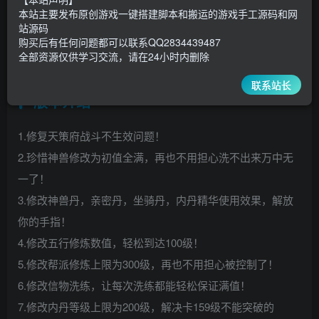
3000
￥
￥
本站主要发布原创游戏一键搭建脚本和搬运的游戏手工源码和网
站源码
5
1
超级会员
￥
至尊会员
￥
购买后有任何问题都可以联系QQ2834439487
全部资源仅供学习交流，请在24小时内删除
登录购买
联系站长
版本介绍
1.修复天策府战斗不生效问题！
2.珍惜神兽修改为初值全满，再也不用担心洗不出来万中无
一了！
3.修改神兽丹，亲密丹，坐骑丹，内丹精华使用效果，解放
你的手指！
4.修改五行修炼数值，轻松到达100级！
5.修改帮派修炼上限为300级，再也不用担心被控制了！
6.修改信物洗练，让每次洗练都能轻松保证满值！
7.修改内丹等级上限为200级，解决卡159级不能突破的