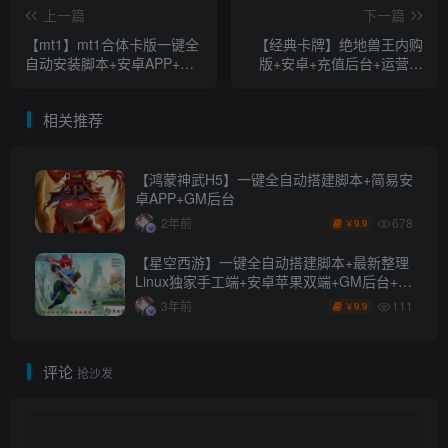
上一篇
下一篇
【mt1】mt1合体卡版一键全
【经典卡牌】绝地兽王内购
自动安装脚本+安卓APP+简
版+安卓+充值后台+运营后
单GM后台
台+一键全自动搭建脚本
相关推荐
【鸿蒙神武H5】一键全自动搭建脚本+简易安
卓APP+GM后台
678
2年前
9.9
￥
【星空西游】一键全自动搭建脚本+最新整理
Linux独家手工端+安卓苹果双端+GM后台+详
细搭建教程+全套源码
111
3年前
9.9
￥
评论
抢沙发