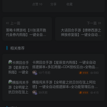
点赞
10
分享
收藏
上一篇
下一篇
策略卡牌游戏【川张清开跑
大话回合手游【缥缈西游之
代金券内购版】一键全自动
神族修复版】一键全自动搭
搭建脚本+安卓+cdk授权后
建脚本+管理后台+CDK授权
台+CDK兑换
后台+安卓苹果双端
相关推荐
卡牌回合手游【星辰变内购版】一键全自动
搭建脚本+多区跨服+CDK授权后台+全物品
ID+安卓苹果双端
593
10个月前
9.9
￥
横版闯关手游【全明星之抗日剑在弦上阿拉
德】一键全自动搭建脚本+全功能管理后台
+GM授权后台+安卓苹果双端
415
39天前
9.9
￥