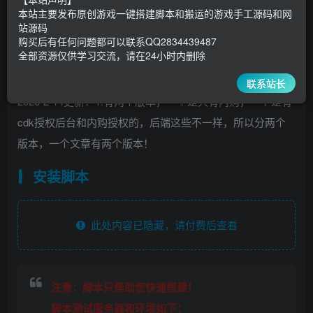
30
￥
￥
本站主要发布原创游戏一键搭建脚本和搬运的游戏手工源码和网
站源码
5
1
超级会员
￥
至尊会员
￥
购买后有任何问题都可以联系QQ2834439487
全部资源仅供学习交流，请在24小时内删除
登录购买
联系站长
2026-2-14更新：1.有两个版本，一个是只有内购，一个是有
cdk授权后台和内购授权的，后端这些不一样，所以分两个
版本，一个文章有两个版本！
安装脚本
此处内容已隐藏，请付费后查看
注意：脚本只帮助您快速搭建！
脚本测试服务器和环境如下：