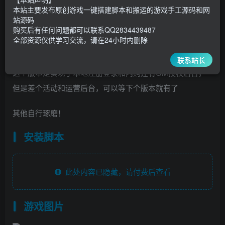
30
￥
￥
本站主要发布原创游戏一键搭建脚本和搬运的游戏手工源码和网
站源码
5
1
超级会员
￥
至尊会员
￥
购买后有任何问题都可以联系QQ2834439487
全部资源仅供学习交流，请在24小时内删除
登录购买
联系站长
这个版本是实现了本地注册登录和内购还有GM授权后台，
但是差个活动和运营后台，可以等下个版本就有了
其他自行琢磨！
安装脚本
此处内容已隐藏，请付费后查看
游戏图片