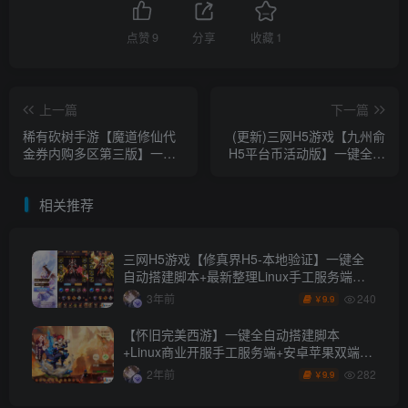
点赞
9
分享
收藏
1
上一篇
下一篇
稀有砍树手游【魔道修仙代
(更新)三网H5游戏【九州俞
金券内购多区第三版】一键
H5平台币活动版】一键全自
全自动搭建脚本+安卓苹果双
动搭建脚本+本地注册登录
端+游戏内注册+邮件CDK授
+GM授权后台+CDK后台+简
相关推荐
权后台
易安卓客户端
三网H5游戏【修真界H5-本地验证】一键全
自动搭建脚本+最新整理Linux手工服务端
+CDK授权后台+详细搭建教程+视频教程
240
3年前
9.9
￥
【怀旧完美西游】一键全自动搭建脚本
+Linux商业开服手工服务端+安卓苹果双端
+GM后台+详细搭建教程+全套源码
282
2年前
9.9
￥