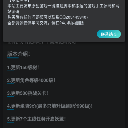
30
￥
￥
本站主要发布原创游戏一键搭建脚本和搬运的游戏手工源码和网
站源码
5
1
超级会员
￥
至尊会员
￥
购买后有任何问题都可以联系QQ2834439487
全部资源仅供学习交流，请在24小时内删除
登录购买
联系站长
也算挤牙膏更新吧，下面是更新说明
版本介绍：
1.更新150级树！
2.更新角色等级4000级！
3.更新500挑战关卡！
4.更新坐骑9价(最多只能升级到9阶998级)！
5.更新7个主线任务开启妖盟！