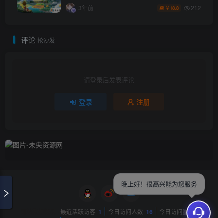
授权后台+安卓苹果双端
212
3年前
18.8
￥
评论
抢沙发
请登录后发表评论
登录
注册
晚上好！很高兴能为您服务
网站数据概况 -
最近活跃访客
1
今日访问人数
16
今日访问量
91