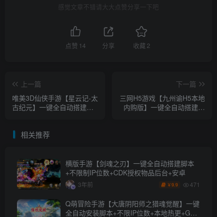
感觉文章不错请大大点赞分享一下吧
点赞
14
分享
收藏
2
上一篇
下一篇
唯美3D仙侠手游【星云记-太
三网H5游戏【九州谕H5本地
古纪元】一键全自动搭建脚
内购版】一键全自动搭建脚
本+热更检测本地+本地运营
本+本地注册登录+GM授权
管理后台+GM授权后台+假
后台+简易安卓客户端
相关推荐
人陪玩+内置清包+安卓
横版手游【剑魂之刃】一键全自动搭建脚本
+不限制IP位数+CDK授权物品后台+安卓
471
3年前
9.9
￥
Q萌冒险手游【大唐阴阳师之猎魂觉醒】一键
全自动安装脚本+不限IP位数+本地热更+GM