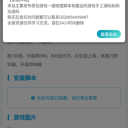
1500
￥
￥
本站主要发布原创游戏一键搭建脚本和搬运的游戏手工源码和网
站源码
5
1
超级会员
￥
至尊会员
￥
购买后有任何问题都可以联系QQ2834439487
全部资源仅供学习交流，请在24小时内删除
登录购买
联系站长
别人开直播的一个版本，
原130冠，升级到350，500冠也可，幻化加上限，杀猪刀原
30级，升级到99级
安装脚本
此处内容已隐藏，请付费后查看
游戏图片