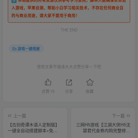
入游戏，苹果自测，帮助小白学习相关技术，不存在任何商业目
的与商业用途，请大家不要用于商用！
THE END
游戏一键搭建
感觉文章不错请大大点赞分享一下吧
点赞
15
分享
收藏
上一篇
下一篇
【古剑奇谭木语人定制版】
三网H5游戏【江湖大侠H5沈
一键全自动搭建脚本+免
碧君代金券内购完整修复
docker+运营后台+CDK授权
版】一键全自动搭建脚本