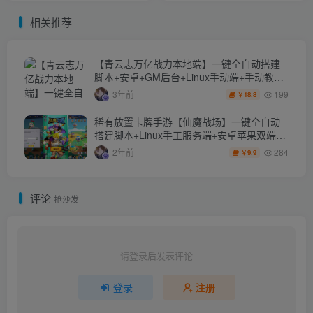
后台+安卓苹果双端+手工端
+GM邮件后台+原生安卓客
相关推荐
户端
【青云志万亿战力本地端】一键全自动搭建
脚本+安卓+GM后台+Linux手动端+手动教
程。
199
3年前
18.8
￥
稀有放置卡牌手游【仙魔战场】一键全自动
搭建脚本+Linux手工服务端+安卓苹果双端
+GM后台+详细搭建教程+视频教程
284
2年前
9.9
￥
评论
抢沙发
请登录后发表评论
登录
注册