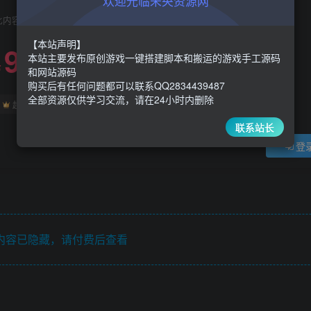
欢迎光临未央资源网
此内容为付费阅读，请付费后查看
【本站声明】
9.9
限时特惠
本站主要发布原创游戏一键搭建脚本和搬运的游戏手工源码
30
￥
￥
和网站源码
购买后有任何问题都可以联系QQ2834439487
全部资源仅供学习交流，请在24小时内删除
5
1
超级会员
￥
至尊会员
￥
联系站长
登
内容已隐藏，请付费后查看