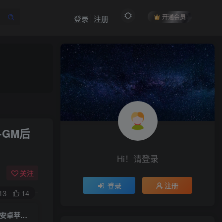
开通会员
登录
注册
作者信息
+GM后
冷权
关注
512
12
99
34.9W+
Hi！请登录
欢迎来到未央资源网，有问题或者咨询请联系
QQ2834439487
关注
登录
注册
13
14
付费阅读
MT3换皮MH【醉梦妖春挂机版】一键全自动搭建脚本+Linux手工服务端+安卓苹果双端+GM后台+详细搭建教程+全套源码+视频搭建教程
限时特惠