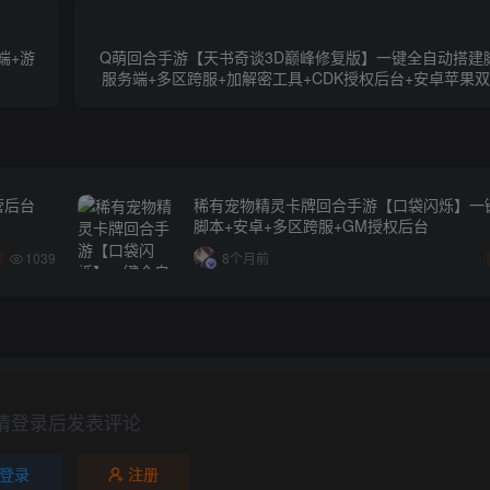
端+游
Q萌回合手游【天书奇谈3D巅峰修复版】一键全自动搭建脚本
服务端+多区跨服+加解密工具+CDK授权后台+安卓苹果
营后台
稀有宠物精灵卡牌回合手游【口袋闪烁】一
脚本+安卓+多区跨服+GM授权后台
1039
8个月前
请登录后发表评论
登录
注册