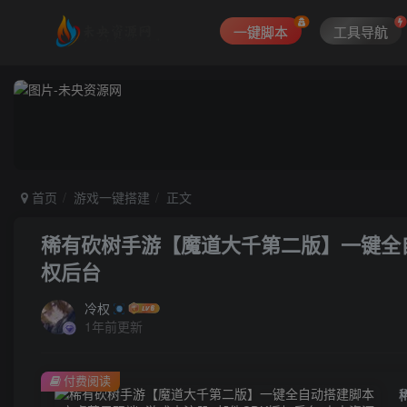
一键脚本
工具导航
首页
游戏一键搭建
正文
稀有砍树手游【魔道大千第二版】一键全自
权后台
冷权
1年前更新
付费阅读