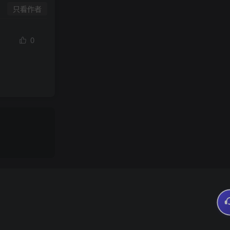
只看作者
0