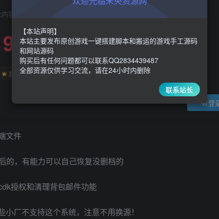
欢迎光临未央资源网
此内容为付费阅读，请付费后查看
【本站声明】
9.9
限时特惠
本站主要发布原创游戏一键搭建脚本和搬运的游戏手工源码
30
￥
￥
和网站源码
购买后有任何问题都可以联系QQ2834439487
全部资源仅供学习交流，请在24小时内删除
5
1
超级会员
￥
至尊会员
￥
联系站长
登
端文件
后的，有能力可以自己恢复没删档的
cdk授权和清理背包邮件功能
9哈，有些小厂不支持这个系统，注意不用换源！