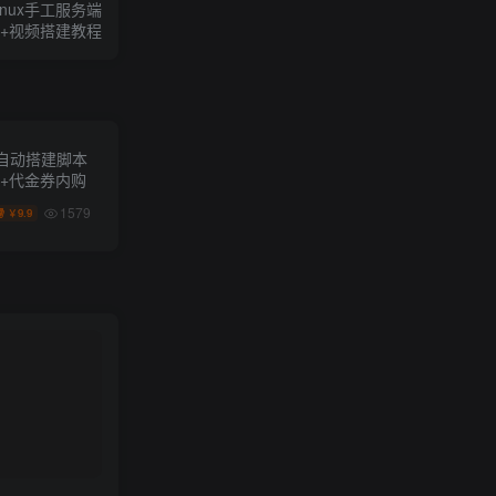
nux手工服务端
码+视频搭建教程
自动搭建脚本
端+代金券内购
1579
9.9
￥