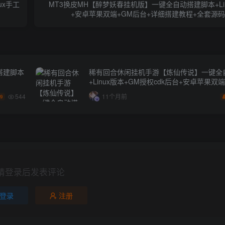
ux手工
MT3换皮MH【醉梦妖春挂机版】一键全自动搭建脚本+Li
+安卓苹果双端+GM后台+详细搭建教程+全套源
搭建脚本
稀有回合休闲挂机手游【炼仙传说】一键全
+Linux版本+GM授权cdk后台+安卓苹果双
544
11个月前
.9
请登录后发表评论
登录
注册