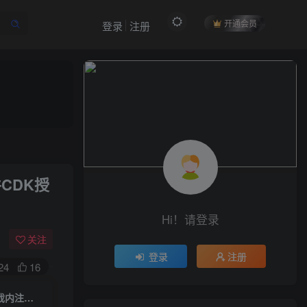
开通会员
登录
注册
作者信息
CDK授
冷权
关注
512
12
99
34.9W+
Hi！请登录
欢迎来到未央资源网，有问题或者咨询请联系
QQ2834439487
关注
登录
注册
24
16
付费阅读
稀有砍树手游【魔道大千第二版】一键全自动搭建脚本+安卓苹果双端+游戏内注册+邮件CDK授权后台
限时特惠