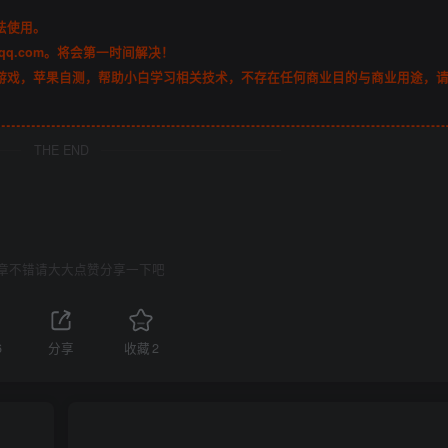
法使用。
qq.com。将会第一时间解决！
游戏，苹果自测，帮助小白学习相关技术，不存在任何商业目的与商业用途，
THE END
章不错请大大点赞分享一下吧
6
分享
收藏
2