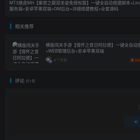
MT3换皮MH【紫禁之巅双坐姿免授权版】一键全自动搭建脚本+Lin
服务端+安卓苹果双端+GM后台+详细搭建教程+全套源码
相关推荐
横版闯关手游【情怀之昔日阿拉德】一键全自动
+WEB管理后台+安卓苹果双端
4个月前
9
￥
评论
共1条