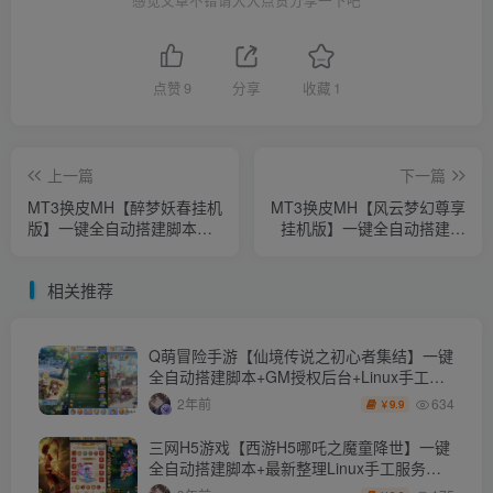
感觉文章不错请大大点赞分享一下吧
点赞
9
分享
收藏
1
上一篇
下一篇
MT3换皮MH【醉梦妖春挂机
MT3换皮MH【风云梦幻尊享
版】一键全自动搭建脚本
挂机版】一键全自动搭建脚
+Linux手工服务端+安卓苹果
本+Linux手工服务端+安卓苹
双端+GM后台+详细搭建教
果双端+GM后台+详细搭建
相关推荐
程+全套源码+视频搭建教程
教程+全套源码+视频搭建教
程
Q萌冒险手游【仙境传说之初心者集结】一键
全自动搭建脚本+GM授权后台+Linux手工服
务端+安卓苹果双端+详细搭建教程+视频教程
634
2年前
9.9
￥
三网H5游戏【西游H5哪吒之魔童降世】一键
全自动搭建脚本+最新整理Linux手工服务端
+GM授权后台+详细搭建教程+视频教程