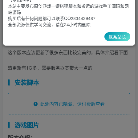
9.9
限时特惠
本站主要发布原创游戏一键搭建脚本和搬运的游戏手工源码和网
30
￥
￥
站源码
购买后有任何问题都可以联系QQ2834439487
5
1
超级会员
￥
至尊会员
￥
全部资源仅供学习交流，请在24小时内删除
登录购买
联系站长
这个版本应该更新了很多东西比较完美的，具体介绍看下面
热更新有1G多，需要服务器宽带大一点的
安装脚本
此处内容已隐藏，请付费后查看
游戏图片
版本介绍：