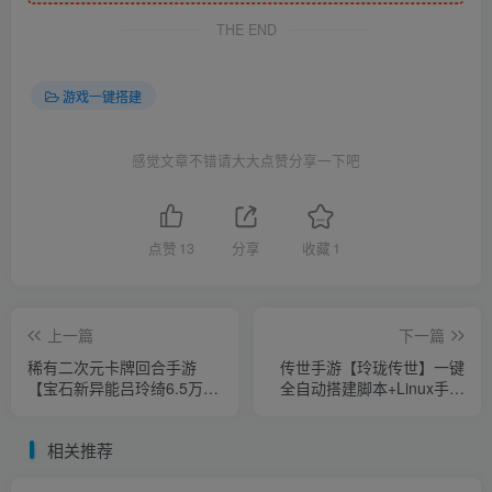
THE END
游戏一键搭建
感觉文章不错请大大点赞分享一下吧
点赞
13
分享
收藏
1
上一篇
下一篇
稀有二次元卡牌回合手游
传世手游【玲珑传世】一键
【宝石新异能吕玲绮6.5万级
全自动搭建脚本+Linux手工
内购版】一键全自动搭建脚
服务端+GM授权后台+安卓
本+Linux手工服务端+多区跨
+详细搭建教程+视频教程
相关推荐
服+自定义英雄+自定义符文
+GM授权后台+安卓+详细搭
建教程+视频教程