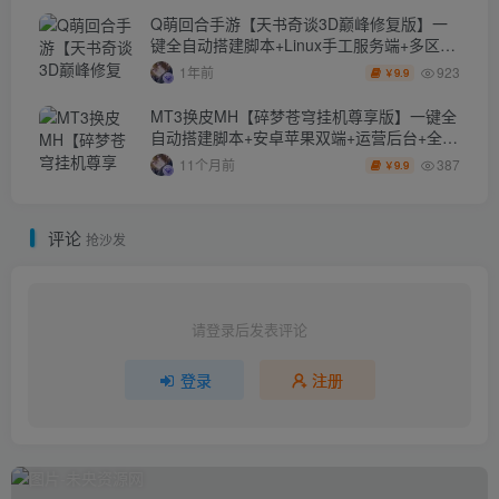
Q萌回合手游【天书奇谈3D巅峰修复版】一
键全自动搭建脚本+Linux手工服务端+多区跨
服+加解密工具+CDK授权后台+安卓苹果双端
923
1年前
9.9
￥
+详细搭建教程+视频教程
MT3换皮MH【碎梦苍穹挂机尊享版】一键全
自动搭建脚本+安卓苹果双端+运营后台+全套
源码
387
11个月前
9.9
￥
评论
抢沙发
请登录后发表评论
登录
注册