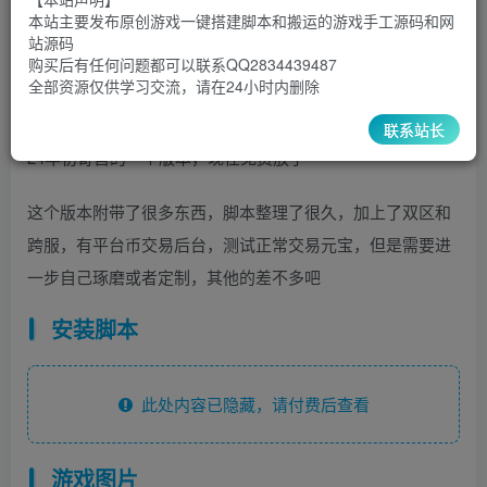
300
￥
￥
本站主要发布原创游戏一键搭建脚本和搬运的游戏手工源码和网
站源码
5
1
超级会员
￥
至尊会员
￥
购买后有任何问题都可以联系QQ2834439487
全部资源仅供学习交流，请在24小时内删除
登录购买
联系站长
24年初寄售的一个版本，现在免费放了
这个版本附带了很多东西，脚本整理了很久，加上了双区和
跨服，有平台币交易后台，测试正常交易元宝，但是需要进
一步自己琢磨或者定制，其他的差不多吧
安装脚本
此处内容已隐藏，请付费后查看
游戏图片