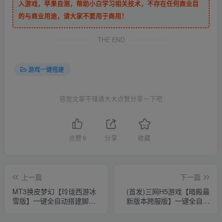
入游戏，苹果自测，帮助小白学习相关技术，不存在任何商业目
的与商业用途，请大家不要用于商用！
THE END
游戏一键搭建
感觉文章不错请大大点赞分享一下吧
点赞
9
分享
收藏
上一篇
下一篇
MT3换皮梦幻【玲珑西游冰
(首发)三网H5游戏【暗殿最
雪版】一键全自动搭建脚本
新版本跨服版】一键全自动
+Linux手工服务端+安卓苹果
搭建脚本+平台币交易后台
双端+GM后台+详细搭建教
+运营后台+多区跨服+GM分