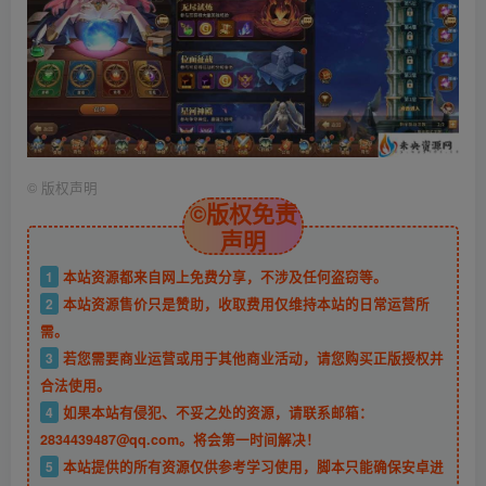
©
版权声明
©版权免责
声明
1
本站资源都来自网上免费分享，不涉及任何盗窃等。
2
本站资源售价只是赞助，收取费用仅维持本站的日常运营所
需。
3
若您需要商业运营或用于其他商业活动，请您购买正版授权并
合法使用。
4
如果本站有侵犯、不妥之处的资源，请联系邮箱：
2834439487@qq.com。将会第一时间解决！
5
本站提供的所有资源仅供参考学习使用，脚本只能确保安卓进