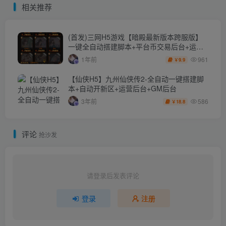
相关推荐
程+全套源码+赞助攻略掉落
级授权后台
说明
(首发)三网H5游戏【暗殿最新版本跨服版】
一键全自动搭建脚本+平台币交易后台+运营
后台+多区跨服+GM分级授权后台
961
1年前
9.9
￥
【仙侠H5】九州仙侠传2-全自动一键搭建脚
本+自动开新区+运营后台+GM后台
586
3年前
18.8
￥
评论
抢沙发
请登录后发表评论
登录
注册