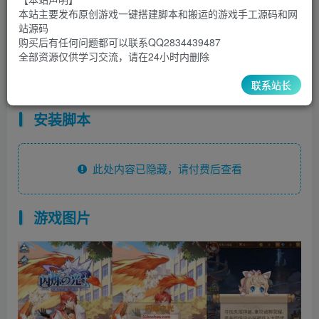
9.9
限时特惠
本站主要发布原创游戏一键搭建脚本和搬运的游戏手工源码和网
30
￥
￥
站源码
购买后有任何问题都可以联系QQ2834439487
5
1
超级会员
￥
至尊会员
￥
全部资源仅供学习交流，请在24小时内删除
登录购买
联系站长
安装脚本
此处内容已隐藏，请付费后查看
游戏图片