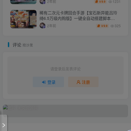
1231
2年前
9.9
￥
稀有二次元卡牌回合手游【宝石新异能吕玲
绮6.5万级内购版】一键全自动搭建脚本
+Linux手工服务端+多区跨服+自定义英雄+自
325
2年前
9.9
￥
定义符文+GM授权后台+安卓+详细搭建教程
+视频教程
评论
抢沙发
请登录后发表评论
登录
注册