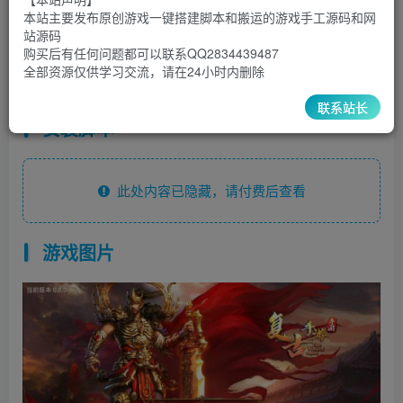
30
￥
￥
本站主要发布原创游戏一键搭建脚本和搬运的游戏手工源码和网
站源码
5
1
超级会员
￥
至尊会员
￥
购买后有任何问题都可以联系QQ2834439487
全部资源仅供学习交流，请在24小时内删除
登录购买
联系站长
安装脚本
此处内容已隐藏，请付费后查看
游戏图片