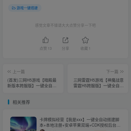
游戏一键搭建
感觉文章不错请大大点赞分享一下吧
点赞
13
分享
收藏
1
上一篇
下一篇
(首发)三网H5游戏【暗殿最
三网雷霆H5游戏【神魔战意
新版本跨服版】一键全自动
雷霆H5跨服版】一键全自动
搭建脚本+平台币交易后台
搭建脚本+Linux手工服务端
+运营后台+多区跨服+GM分
+多区跨服+GM授权后台+详
相关推荐
级授权后台
细搭建教程
卡牌模拟经营【我是xxx】一键全自动搭建脚
本+本地注册+安卓苹果双端+CDK授权后台
+GM授权后台