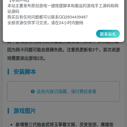
30
￥
￥
本站主要发布原创游戏一键搭建脚本和搬运的游戏手工源码和网
站源码
5
1
超级会员
￥
至尊会员
￥
购买后有任何问题都可以联系QQ2834439487
全部资源仅供学习交流，请在24小时内删除
登录购买
联系站长
这个游戏推荐用腾讯云轻量服务器或者阿里云 ，其它服务器
因为网卡问题可能会搭建失败。注意热更新有3个，首次进游
戏需要退出游戏2次。
安装脚本
此处内容已隐藏，请付费后查看
游戏图片
新增第三代焰金武将玉筝蔡文姬、灵变张郃、屠雄张