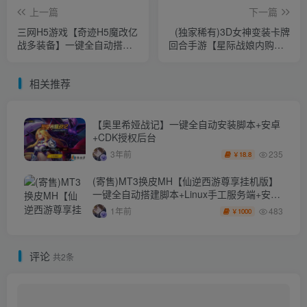
上一篇
下一篇
三网H5游戏【奇迹H5魔改亿
(独家稀有)3D女神变装卡牌
战多装备】一键全自动搭建
回合手游【星际战娘内购GM
脚本+平台币系统+砸蛋+GM
版/X战娘/女神星球】一键全
授权后台+简易安卓APP
自动搭建脚本+GM运营后台
相关推荐
+修复安卓
【奥里希娅战记】一键全自动安装脚本+安卓
+CDK授权后台
235
3年前
18.8
￥
(寄售)MT3换皮MH【仙逆西游尊享挂机版】
一键全自动搭建脚本+Linux手工服务端+安卓
苹果双端+GM后台+详细搭建教程+全套源码
483
1年前
1000
￥
评论
共2条