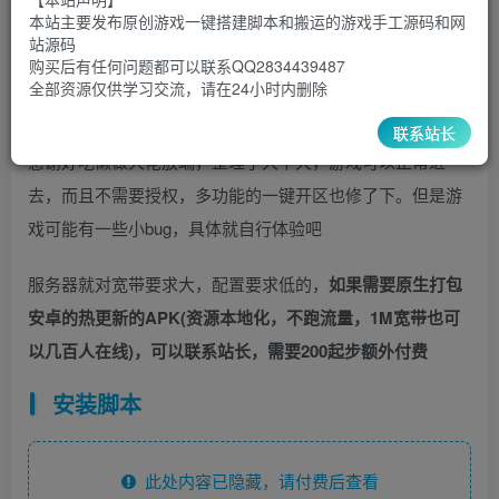
30
￥
￥
本站主要发布原创游戏一键搭建脚本和搬运的游戏手工源码和网
站源码
5
1
超级会员
￥
至尊会员
￥
购买后有任何问题都可以联系QQ2834439487
全部资源仅供学习交流，请在24小时内删除
登录购买
联系站长
感谢好吃懒做大佬放端，整理了大半天，游戏可以正常进
去，而且不需要授权，多功能的一键开区也修了下。但是游
戏可能有一些小bug，具体就自行体验吧
服务器就对宽带要求大，配置要求低的，
如果需要原生打包
安卓的热更新的APK(资源本地化，不跑流量，1M宽带也可
以几百人在线)，可以联系站长，需要200起步额外付费
安装脚本
此处内容已隐藏，请付费后查看