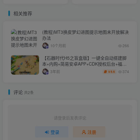
版】一键全自动搭建脚本+多
搭建脚本+表格转表工具+管
区跨服+打包工具+平台币悬
理后台+GM授权加币后台
相关推荐
浮窗+管理后台+代理后台
+简易安卓客户端
+代理总控后台+CDK授权后
台+简易安卓客户端
(教程)MT3换皮梦幻进图提示地图未开放解决
办法
10个月前
266
【石器时代H5之盲盒版】一键全自动搭建脚
本+内购+简易安卓APP+CDK授权后台+福利
后台
374
3年前
6.6
￥
评论
共2条
请登录后发表评论
登录
注册