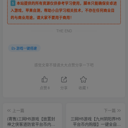
5
本站提供的所有资源仅供参考学习使用，脚本只能确保安卓进
入游戏，苹果自测，帮助小白学习相关技术，不存在任何商业目
的与商业用途，请大家不要用于商用！
THE END
游戏一键搭建
感觉文章不错请大大点赞分享一下吧
点赞
8
分享
收藏
1
上一篇
下一篇
(寄售)三网H5游戏【放置封
三网H5游戏【九州阴阳界H5
神之侠客道防官平台币内购
平台币内购版】一键全自动