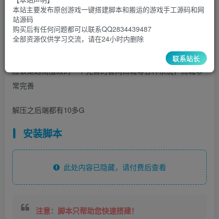
1000
￥
￥
本站主要发布原创游戏一键搭建脚本和搬运的游戏手工源码和网
站源码
5
1
超级会员
￥
至尊会员
￥
购买后有任何问题都可以联系QQ2834439487
全部资源仅供学习交流，请在24小时内删除
登录购买
联系站长
应该是越南服改的一个完善的官网商城等各种系统，商城非
常完善
解压之后端都有10多G
安装脚本
此处内容已隐藏，请付费后查看
注意：脚本只帮助您快速搭建！