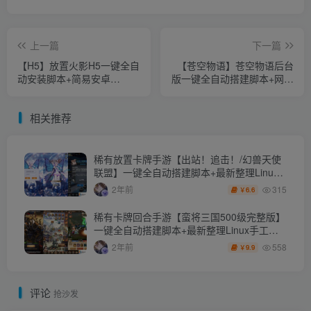
上一篇
下一篇
【H5】放置火影H5一键全自
【苍空物语】苍空物语后台
动安装脚本+简易安卓
版一键全自动搭建脚本+网页
APP+多功能授权后台
游戏+安卓APP+源码。
相关推荐
稀有放置卡牌手游【出站！追击！/幻兽天使
联盟】一键全自动搭建脚本+最新整理Linux
手工服务端+安卓+GM配套物品后台+详细搭
315
2年前
6.6
￥
建教程
稀有卡牌回合手游【蛮将三国500级完整版】
一键全自动搭建脚本+最新整理Linux手工服
务端+多区跨服+全物品ID+自定义英雄+GM
558
2年前
9.9
￥
授权后台+安卓苹果双端+详细搭建教程+视频
教程
评论
抢沙发