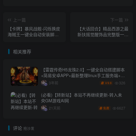
上一篇
下一篇
【卡牌】暴风战舰-闪烁换皮
【大话回合】精品西游之最
海贼王一键全自动安装脚本
新扶摇觉醒饰品完整版一键
+安卓苹果APP+GM后台+独
全自动搭建脚本+总后台+安
家整理四区
卓苹果双端
相关推荐
【雷霆传奇H5龙珠2.0】一键全自动搭建脚本
+简易安卓APP+最新整理linux手工服务端+多
区+跨服+运营GM工具+授权GM工具
326
3年前
9.9
￥
(必看)【转新站】本站不再继续更新-转入未
央GM游戏AI网
6627
21天前
免费
评论
抢沙发