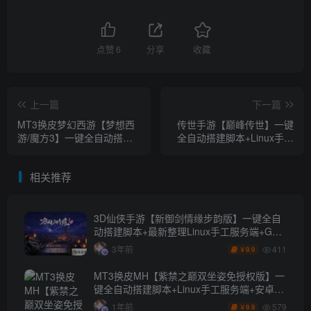
点赞
6
分享
收藏
上一篇
下一篇
MT3换皮梦幻西游【梦想西
传世手游【巅峰传世】一键
游/魔方3】一键全自动搭建
全自动搭建脚本+Linux手工
脚本+安卓苹果双端+GM管
服务端+安卓苹果双端+GM
理后台+运营后台
授权后台+详细搭建教程
相关推荐
3D仙侠手游【新御剑情缘步韵版】一键全自
动搭建脚本+最新整理Linux手工服务端+GM
授权后台+安卓苹果双端+详细搭建教程
411
3年前
9.9
￥
MT3换皮MH【紫禁之巅双坐姿免授权版】一
键全自动搭建脚本+Linux手工服务端+安卓苹
果双端+GM后台+详细搭建教程+全套源码
579
1年前
9.9
￥