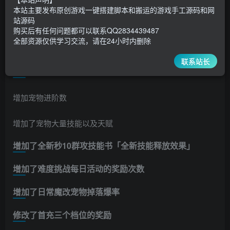
30
￥
￥
本站主要发布原创游戏一键搭建脚本和搬运的游戏手工源码和网
站源码
5
1
超级会员
￥
至尊会员
￥
购买后有任何问题都可以联系QQ2834439487
全部资源仅供学习交流，请在24小时内删除
登录购买
联系站长
魔改了20多个新宠物
增加宠物进阶数
增加了宠物大量技能以及天赋
增加了全新秒10群攻技能书「全新技能释放效果」
增加了难度挑战每日活动的奖励次数
增加了日常魔改宠物掉落爆率
修改了首充三个档位的奖励