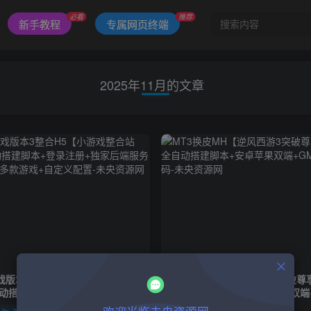
必看
推荐
新手教程
专属网页终端
2025年11月的文章
戏版本3整合H5【小游戏整合站
MT3换皮MH【逆风西游3突破尊
自动搭建脚本+登录注册+独家后端
键全自动搭建脚本+安卓苹果双端
APP+多款游戏+自定义配置
套源码