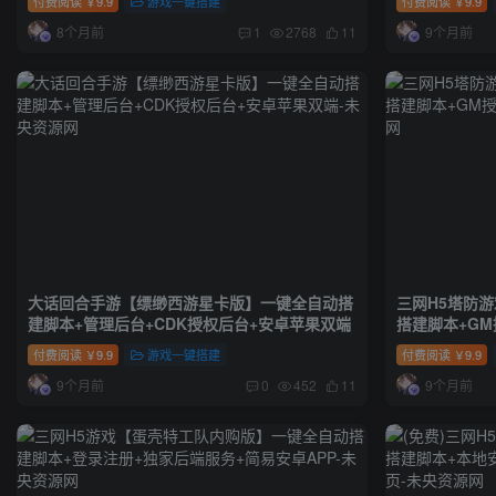
付费阅读
9.9
游戏一键搭建
付费阅读
9.9
￥
￥
苹果双端
8个月前
9个月前
1
2768
11
大话回合手游【缥缈西游星卡版】一键全自动搭
三网H5塔防
建脚本+管理后台+CDK授权后台+安卓苹果双端
搭建脚本+G
付费阅读
9.9
游戏一键搭建
付费阅读
9.9
￥
￥
9个月前
9个月前
0
452
11