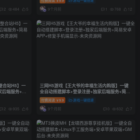
付费阅读
9.9
游戏一键搭建
￥
9个月前
2
484
5
1
768
12
整合站H5】一
三网H5游戏【王大爷的幸福生活内购版】一键
家后端服务+简
全自动搭建脚本+登录注册+独家后端服务+简易
置
安卓APP+修复手机端显示
付费阅读
9.9
游戏一键搭建
￥
9个月前
2
935
6
0
632
7