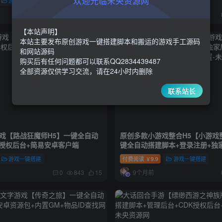
欢迎光临未央资源网
游戏一键搭建
付费阅读
9.9
游戏一键搭建
￥
9个月前
0
1015
15
【本站声明】
本站主要发布原创游戏一键搭建脚本和搬运的游戏手工源码
和网站源码
购买后有任何问题都可以联系QQ2834439487
全部资源仅供学习交流，请在24小时内删除
联系站长
游戏【路战狂魔师H5】一键全自动
原创多款小游戏整合H5【小游戏
M授权后台+简易安卓客户端
键全自动搭建脚本+登录注册+独
易安卓APP+多款游戏+自定义配
游戏一键搭建
付费阅读
9.9
游戏一键搭建
￥
9个月前
0
843
15