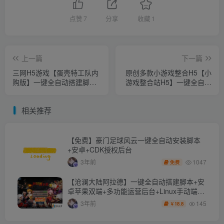
点赞
7
分享
收藏
1
上一篇
下一篇
三网H5游戏【蛋壳特工队内
原创多款小游戏整合H5【小
购版】一键全自动搭建脚本
游戏整合站H5】一键全自动
+登录注册+独家后端服务
搭建脚本+登录注册+独家后
+简易安卓APP
端服务+简易安卓APP+多款
相关推荐
游戏+自定义配置
【免费】豪门足球风云一键全自动安装脚本
+安卓+CDK授权后台
1047
3年前
免费
【沧澜大陆阿拉德】一键全自动搭建脚本+安
卓苹果双端+多功能运营后台+Linux手动端
+详细手动教程。
145
3年前
18.8
￥