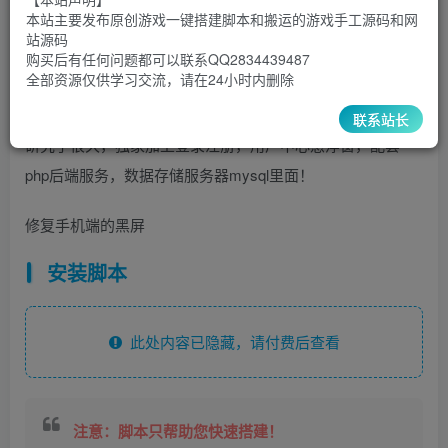
30
￥
￥
本站主要发布原创游戏一键搭建脚本和搬运的游戏手工源码和网
站源码
5
1
超级会员
￥
至尊会员
￥
购买后有任何问题都可以联系QQ2834439487
全部资源仅供学习交流，请在24小时内删除
登录购买
联系站长
研究了很久，独家加上登录注册，用户中心悬浮窗，配套
php后端服务，数据存储服务器mysql里面！
修复手机端的黑屏
安装脚本
此处内容已隐藏，请付费后查看
注意：脚本只帮助您快速搭建！