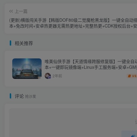
上一篇
(更新)横版闯关手游【韩版DOF80级二觉魔枪黑龙版】一键全自动
本+免改时间+安卓热更器无需热更地址+完整热更+CDK授权后台+
果双端
相关推荐
唯美仙侠手游【天道情缘跨服修复版】一键全自
本+一键即玩镜像端+Linux手工服务端+安卓+G
台+详细搭建教程
2年前
9
￥
评论
抢沙发