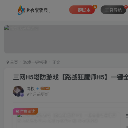
一键脚本
工具导航
首页
游戏一键搭建
正文
三网H5塔防游戏【路战狂魔师H5】一键
冷权
9个月前更新
付费阅读