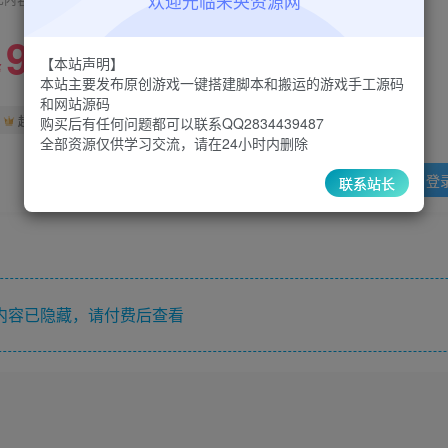
欢迎光临未央资源网
9.9
限时特惠
【本站声明】
30
￥
￥
本站主要发布原创游戏一键搭建脚本和搬运的游戏手工源码
和网站源码
5
1
超级会员
￥
至尊会员
￥
购买后有任何问题都可以联系QQ2834439487
全部资源仅供学习交流，请在24小时内删除
登
联系站长
内容已隐藏，请付费后查看