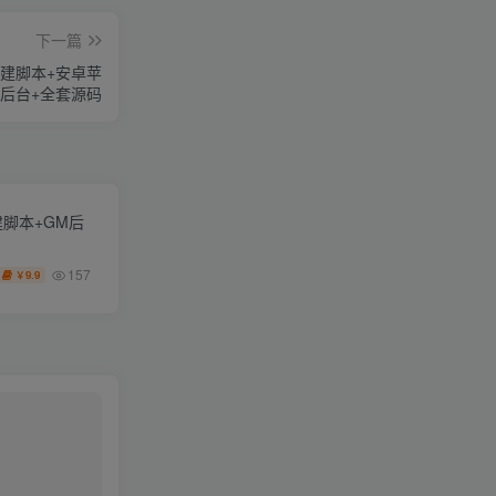
下一篇
搭建脚本+安卓苹
M后台+全套源码
脚本+GM后
157
9.9
￥