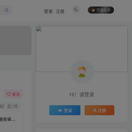
开通会员
登录
注册
作者信息
冷权
关注
512
12
99
34.9W+
Hi！请登录
关注
欢迎来到未央资源网，有问题或者咨询请联系
QQ2834439487
42
15
登录
注册
三网H5塔防游戏【路战狂魔师H5】一键全自动搭建脚本+GM授权后台+简易安卓客户端
付费阅读
限时特惠