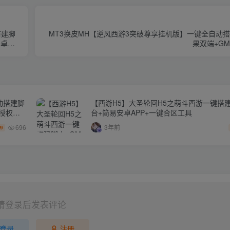
搭建脚
MT3换皮MH【逆风西游3突破尊享挂机版】一键全自动
安卓苹
果双端+G
动搭建脚
【西游H5】大圣轮回H5之萌斗西游一键搭建
M授权后
台+简易安卓APP+一键合区工具
696
3年前
.9
请登录后发表评论
登录
注册