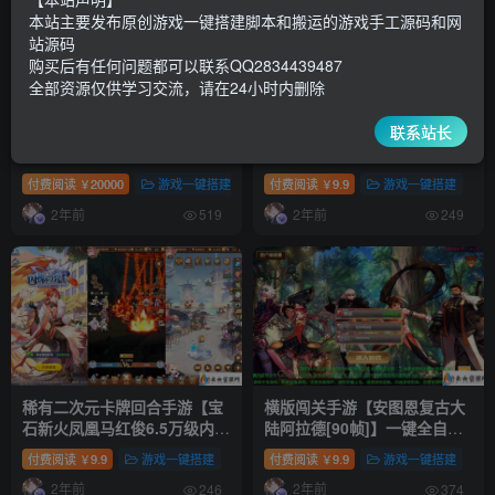
本站主要发布原创游戏一键搭建脚本和搬运的游戏手工源码和网
站源码
购买后有任何问题都可以联系QQ2834439487
全部资源仅供学习交流，请在24小时内删除
联系站长
(寄售)传奇H5打金无限级代理
稀有二次元卡牌回合手游【宝
系统+分销+游戏全部sdk网站
石新异能武圣关羽6.5万级内购
对接+三网雷霆传奇H5【雷霆
版】一键全自动搭建脚本
付费阅读
20000
游戏一键搭建
付费阅读
9.9
游戏一键搭建
￥
￥
传奇之晶娱雷霆打金版】一键
+Linux手工服务端+多区跨服
2年前
2年前
全自动搭建脚本/手工端
+自定义英雄+自定义符文+GM
519
249
授权后台+安卓+详细搭建教程
+视频教程
稀有二次元卡牌回合手游【宝
横版闯关手游【安图恩复古大
石新火凤凰马红俊6.5万级内购
陆阿拉德[90帧]】一键全自动
版】一键全自动搭建脚本
搭建脚本+Linux手工服务端
付费阅读
9.9
游戏一键搭建
付费阅读
9.9
游戏一键搭建
￥
￥
+Linux手工服务端+多区跨服
+客户端源码+WEB管理后台
2年前
2年前
+自定义英雄+自定义符文+GM
+GM授权后台+安卓苹果双端
246
374