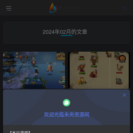
2024年02月的文章
【情怀之勇士集结阿拉德】一
(更新)三网稀有H5游戏【咸鱼
键全自动搭建脚本+Linux手工
之王内购版】一键全自动搭建
服务端+客户端源码+WEB管理
脚本+运营后台+源码+Linux服
付费阅读
9.9
游戏一键搭建
付费阅读
9.9
游戏一键搭建
￥
￥
后台+GM授权后台+安卓苹果
务端+运营后台+详细搭建教
欢迎光临未央资源网
2年前
2年前
双端+详细搭建教程+视频教程
+视频教程
349
1716
【本站声明】