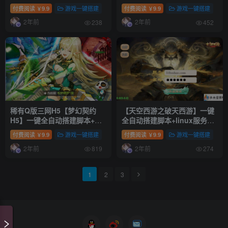
工服务端+配套表+WEB管理后
动搭建脚本+Linux手工服务端
付费阅读
9.9
游戏一键搭建
付费阅读
9.9
游戏一键搭建
￥
￥
台+GM授权后台+安卓苹果双
+配套表+WEB管理后台+GM
2年前
2年前
端+详细搭建教程
授权后台+安卓苹果双端+详细
238
452
搭建教程+视频教程
稀有Q版三网H5【梦幻契约
【天空西游之破天西游】一键
H5】一键全自动搭建脚本+GM
全自动搭建脚本+linux服务端
物品后台+平台币内购+运营后
+安卓+总后台+详细搭建教程
付费阅读
9.9
游戏一键搭建
付费阅读
9.9
游戏一键搭建
￥
￥
台+Linux手工服务端+详细搭
+全套源码+视频教程
2年前
2年前
建教程
819
274
1
2
3