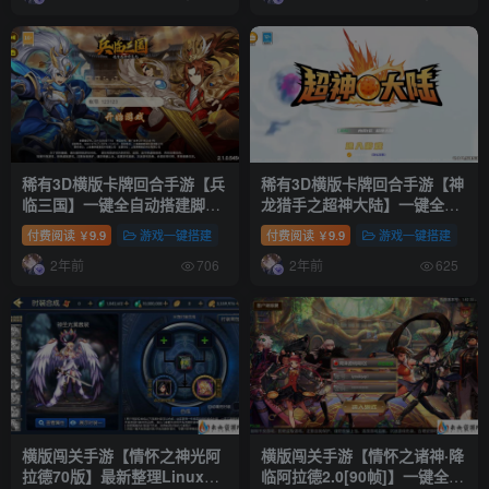
授权后台+安卓+详细搭建教程
+详细搭建教程+视频教程
+视频教程
稀有3D横版卡牌回合手游【兵
稀有3D横版卡牌回合手游【神
临三国】一键全自动搭建脚本
龙猎手之超神大陆】一键全自
+Ubuntu手工服务端+安卓+管
动搭建脚本+Ubuntu手工服务
付费阅读
9.9
游戏一键搭建
付费阅读
9.9
游戏一键搭建
￥
￥
理后台+GM授权后台+详细搭
端+安卓+管理后台+GM授权后
2年前
2年前
建教程
台+详细搭建教程
706
625
横版闯关手游【情怀之神光阿
横版闯关手游【情怀之诸神·降
拉德70版】最新整理Linux手
临阿拉德2.0[90帧]】一键全自