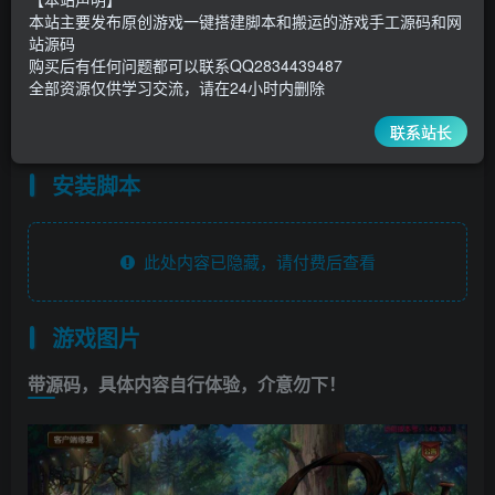
9.9
限时特惠
本站主要发布原创游戏一键搭建脚本和搬运的游戏手工源码和网
30
￥
￥
站源码
购买后有任何问题都可以联系QQ2834439487
5
1
超级会员
￥
至尊会员
￥
全部资源仅供学习交流，请在24小时内删除
登录购买
联系站长
安装脚本
此处内容已隐藏，请付费后查看
游戏图片
带源码，具体内容自行体验，介意勿下！