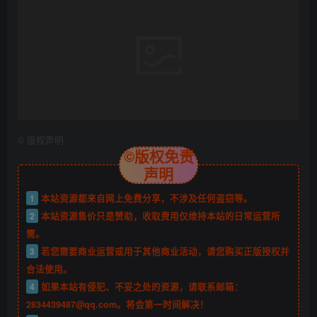
的与商业用途，请大家不要用于商用！
THE END
游戏一键搭建
感觉文章不错请大大点赞分享一下吧
点赞
14
分享
收藏
上一篇
下一篇
(更新)三网稀有H5游戏【咸
【情怀之勇士集结阿拉德】
鱼之王内购版】一键全自动
一键全自动搭建脚本+Linux
搭建脚本+运营后台+源码
手工服务端+客户端源码
+Linux服务端+运营后台+详
+WEB管理后台+GM授权后
相关推荐
细搭建教+视频教程
台+安卓苹果双端+详细搭建