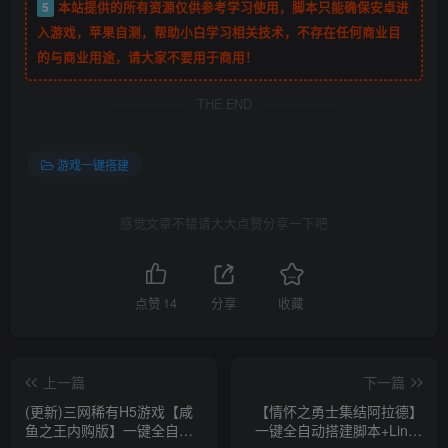
教程+视频教程
【H5】放置火影H5一键全自动安装脚本+简
易安卓APP+多功能授权后台
243
3年前
18.8
￥
【阿拉德战纪之勇士归来】一键全自动安装
脚本+Linux手工服务端+管理后台+GM授权后
台+安卓苹果双端+详细搭建教程
643
3年前
免费
评论
抢沙发
请登录后发表评论
登录
注册