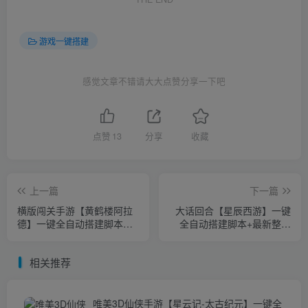
游戏一键搭建
感觉文章不错请大大点赞分享一下吧
点赞
13
分享
收藏
上一篇
下一篇
横版闯关手游【黄鹤楼阿拉
大话回合【星辰西游】一键
德】一键全自动搭建脚本
全自动搭建脚本+最新整理
+Linux手工服务端+WEB管
VM单机一键端+安卓苹果双
理后台+GM授权后台+安卓
端+Linux手工端+视频教程
相关推荐
苹果双端+详细搭建教程+视
+GM充值后台
频教程
唯美3D仙侠手游【星云记-太古纪元】一键全