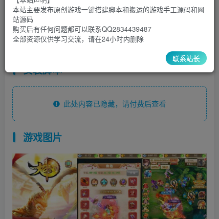
30
￥
￥
本站主要发布原创游戏一键搭建脚本和搬运的游戏手工源码和网
站源码
5
1
超级会员
￥
至尊会员
￥
购买后有任何问题都可以联系QQ2834439487
全部资源仅供学习交流，请在24小时内删除
登录购买
联系站长
安装脚本
此处内容已隐藏，请付费后查看
游戏图片