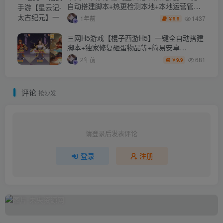
自动搭建脚本+热更检测本地+本地运营管理
后台+GM授权后台+假人陪玩+内置清包+安
1437
1年前
9.9
￥
卓
三网H5游戏【棍子西游H5】一键全自动搭建
脚本+独家修复砸蛋物品等+简易安卓
APP+Linux手工服务端+运营后台+全套表+前
681
2年前
9.9
￥
后端转换工具+详细搭建教程+视频教程
评论
抢沙发
请登录后发表评论
登录
注册