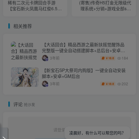
稀有二次元卡牌回合手游
(寄售)传奇H5打金无限级代
【宝石新火凤凰马红俊6.5万
理系统+分销+游戏全部sdk
级内购版】一键全自动搭建
网站对接+三网雷霆传奇
脚本+Linux手工服务端+多区
H5【雷霆传奇之晶娱雷霆打
相关推荐
跨服+自定义英雄+自定义符
金版】一键全自动搭建脚本/
文+GM授权后台+安卓+详细
手工端
搭建教程+视频教程
【大话回合】精品西游之最新扶摇觉醒饰品
完整版一键全自动搭建脚本+总后台+安卓苹
果双端
184
3年前
18.8
￥
【新宝石SP大祭司内购版】一键全自动安装
脚本+安卓+GM后台
202
3年前
18.8
￥
评论
抢沙发
请登录后发表评论
凌晨好，有什么可以帮您的吗？