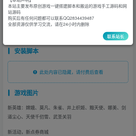
9.9
限时特惠
本站主要发布原创游戏一键搭建脚本和搬运的游戏手工源码和网
30
￥
￥
站源码
购买后有任何问题都可以联系QQ2834439487
5
1
超级会员
￥
至尊会员
￥
全部资源仅供学习交流，请在24小时内删除
登录购买
联系站长
安装脚本
此处内容已隐藏，请付费后查看
游戏图片
新英雄：嫦娥、莫凡、朱雀、井上织姬、黯天使、娜美、剑
道尘心、天使千仞雪、武圣关羽
新活动，新点券商城