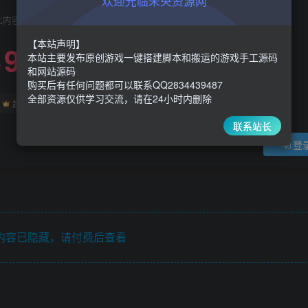
欢迎光临未央资源网
此内容为付费阅读，请付费后查看
【本站声明】
9.9
限时特惠
本站主要发布原创游戏一键搭建脚本和搬运的游戏手工源码
30
￥
￥
和网站源码
购买后有任何问题都可以联系QQ2834439487
全部资源仅供学习交流，请在24小时内删除
5
1
超级会员
￥
至尊会员
￥
联系站长
登
内容已隐藏，请付费后查看