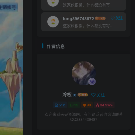
这家伙很懒，什么都没有写...
long396743672
关注
这家伙很懒，什么都没有写...
作者信息
冷权
关注
512
12
99
34.9W+
欢迎来到未央资源网，有问题或者咨询请联系
QQ2834439487