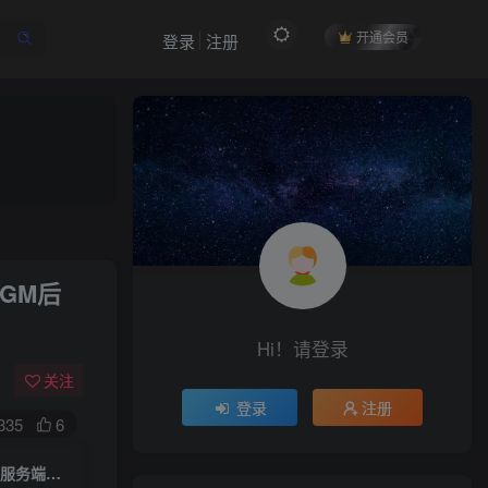
开通会员
登录
注册
作者信息
GM后
冷权
关注
512
12
99
34.9W+
Hi！请登录
欢迎来到未央资源网，有问题或者咨询请联系
QQ2834439487
关注
登录
注册
335
6
付费阅读
怀旧回合手游【天书奇谈3D天启版】一键全自动搭建脚本+Linux手工商业服务端+安卓+GM后台+假人陪玩+详细搭建教程
限时特惠