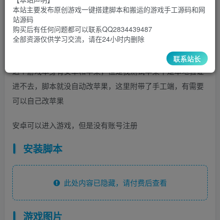
30
￥
￥
本站主要发布原创游戏一键搭建脚本和搬运的游戏手工源码和网
站源码
5
1
超级会员
￥
至尊会员
￥
购买后有任何问题都可以联系QQ2834439487
全部资源仅供学习交流，请在24小时内删除
登录购买
联系站长
这个游戏本身有安卓和苹果，但是我测试苹果不是本地验证
进不去，脚本就没自动改苹果，这里附带了手工端，有需要
可以自己改苹果
安卓可以进入游戏，但是没有账号注册
安装脚本
此处内容已隐藏，请付费后查看
游戏图片