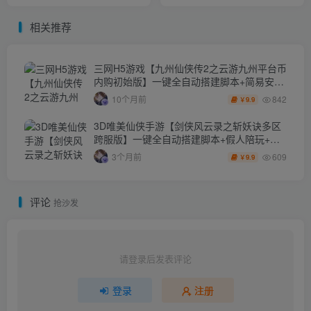
搭建脚本+内置GM+双区+安
本+Linux手工商业服务端+安
卓+GM授权后台
卓+GM后台+假人陪玩+详细
相关推荐
搭建教程
三网H5游戏【九州仙侠传2之云游九州平台币
内购初始版】一键全自动搭建脚本+简易安卓
客户端+平台币后台+运营后台+详细搭建教程
842
10个月前
9.9
￥
3D唯美仙侠手游【剑侠风云录之斩妖诀多区
跨服版】一键全自动搭建脚本+假人陪玩+管
理后台+GM授权后台+安卓
609
3个月前
9.9
￥
评论
抢沙发
请登录后发表评论
登录
注册