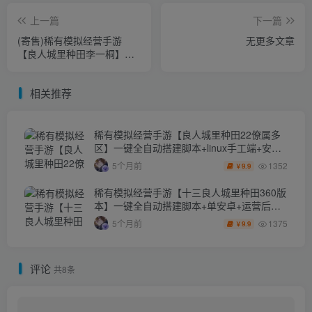
上一篇
下一篇
(寄售)稀有模拟经营手游
无更多文章
【良人城里种田李一桐】一
键全自动搭建脚本+linux手工
端+安卓苹果双端+运营后台
相关推荐
+多功能定制后台
稀有模拟经营手游【良人城里种田22僚属多
区】一键全自动搭建脚本+linux手工端+安卓
+运营后台+完整多功能定制后台
1352
5个月前
9.9
￥
稀有模拟经营手游【十三良人城里种田360版
本】一键全自动搭建脚本+单安卓+运营后台
+多功能定制后台
1375
5个月前
9.9
￥
评论
共8条