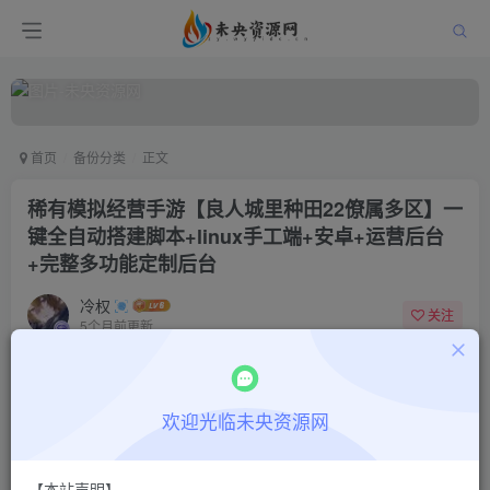
首页
备份分类
正文
稀有模拟经营手游【良人城里种田22僚属多区】一
键全自动搭建脚本+linux手工端+安卓+运营后台
+完整多功能定制后台
冷权
关注
5个月前更新
8
1352
15
付费阅读
欢迎光临未央资源网
稀有模拟经营手游【良人城里种田22僚属多区】一键全自动搭建脚本+linux手工端+安卓+运营后台+完整多功能定制后台
此内容为付费阅读，请付费后查看
9.9
限时特惠
【本站声明】