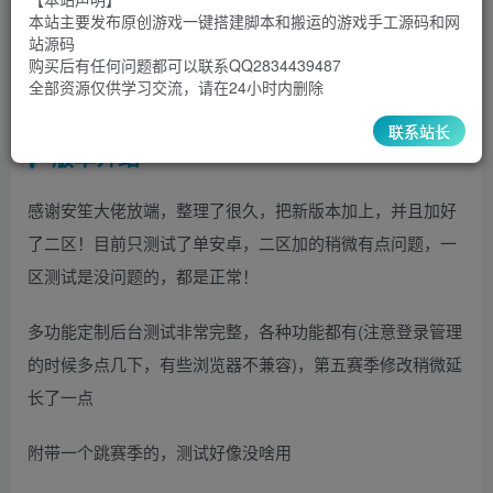
30
￥
￥
本站主要发布原创游戏一键搭建脚本和搬运的游戏手工源码和网
站源码
5
1
超级会员
￥
至尊会员
￥
购买后有任何问题都可以联系QQ2834439487
全部资源仅供学习交流，请在24小时内删除
登录购买
联系站长
版本介绍
感谢安笙大佬放端，整理了很久，把新版本加上，并且加好
了二区！目前只测试了单安卓，二区加的稍微有点问题，一
区测试是没问题的，都是正常！
多功能定制后台测试非常完整，各种功能都有(注意登录管理
的时候多点几下，有些浏览器不兼容)，第五赛季修改稍微延
长了一点
附带一个跳赛季的，测试好像没啥用