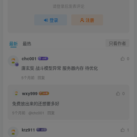
请登录后发表评论
登录
注册
只看作者
最新
最热
chc001
0
唐玄奘 战斗模型异常 服务器内存 待优化
5个月前
回复
wxy999
0
免费放出来的还想要多好
5个月前
@
chc001
回复
ktz911
1