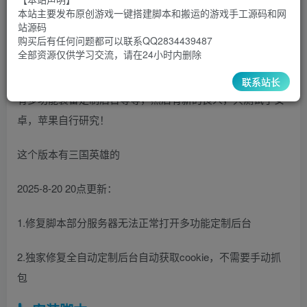
30
￥
￥
本站主要发布原创游戏一键搭建脚本和搬运的游戏手工源码和网
站源码
5
1
超级会员
￥
至尊会员
￥
购买后有任何问题都可以联系QQ2834439487
全部资源仅供学习交流，请在24小时内删除
登录购买
联系站长
有多功能装备定制后台等等，然后有新的良人，只测试了安
卓，苹果自行研究！
这个版本有三国英雄的
2025-8-20 20点更新：
1.修复脚本部分服务器无法正常打开多功能定制后台
2.独家修复全自动定制后台自动获取cookie，不需要手动抓
包