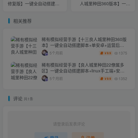
修复版】一键全自动搭建脚
人城里种田360版本】一键
本+GM邮件授权后台+运营
全自动搭建脚本+单安卓+运
后台+安卓+手工端+本地注
营后台+多功能定制后台
相关推荐
册
稀有模拟经营手游【十三良人城里种田360版
本】一键全自动搭建脚本+单安卓+运营后台
+多功能定制后台
1375
5个月前
9.9
￥
稀有模拟经营手游【良人城里种田22僚属多
区】一键全自动搭建脚本+linux手工端+安卓
+运营后台+完整多功能定制后台
1352
5个月前
9.9
￥
评论
共1条
请登录后发表评论
登录
注册