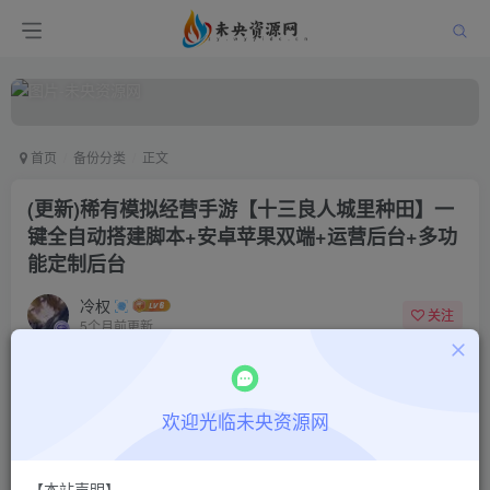
首页
备份分类
正文
(更新)稀有模拟经营手游【十三良人城里种田】一
键全自动搭建脚本+安卓苹果双端+运营后台+多功
能定制后台
冷权
关注
5个月前更新
1
1889
17
付费阅读
欢迎光临未央资源网
(更新)稀有模拟经营手游【十三良人城里种田】一键全自动搭建脚本+安卓苹果双端+运营后台+多功能定制后台
此内容为付费阅读，请付费后查看
9.9
限时特惠
【本站声明】