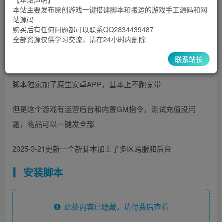
9.9
限时特惠
本站主要发布原创游戏一键搭建脚本和搬运的游戏手工源码和网
30
￥
￥
站源码
购买后有任何问题都可以联系QQ2834439487
5
1
超级会员
￥
至尊会员
￥
全部资源仅供学习交流，请在24小时内删除
登录购买
联系站长
脚本独家加了原生安卓APP，基本上不跑宽带
但是这个游戏有运营后台和内置GM指令，测试充值没问
题，物品可以一键发全部
2025-3-21更新一个新脚本加上了多区跨服和后台
安装脚本
此处内容已隐藏，请付费后查看