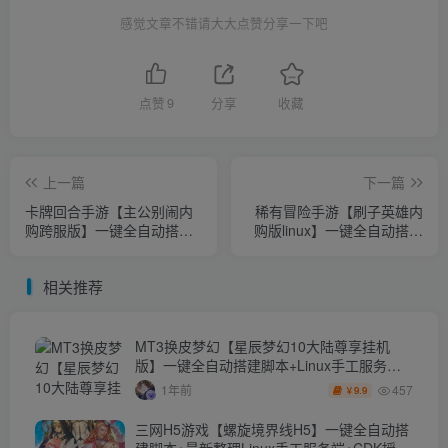
感觉文章不错请大大点赞分享一下吧
点赞
9
分享
收藏
上一篇
下一篇
卡牌回合手游【主公别闹内
稀有冒险手游【刷子英雄内
购跨服版】一键全自动搭建
购版linux】一键全自动搭建
脚本+Linux手工服务端+管理
脚本+最新整理WIN系服务端
后台+CDK授权后台+安卓苹
+安卓+内购+详细搭建教程
相关推荐
果双端+详细搭建教程
MT3换皮梦幻【星辰梦幻10大陆尊享挂机
版】一键全自动搭建脚本+Linux手工服务端
+源码+新管理后台+安卓苹果双端+详细搭建
457
1年前
9.9
￥
教程+视频教程
三网H5游戏【螺旋境界线H5】一键全自动搭
建脚本+最新整理Linux手工服务端+CDK授权