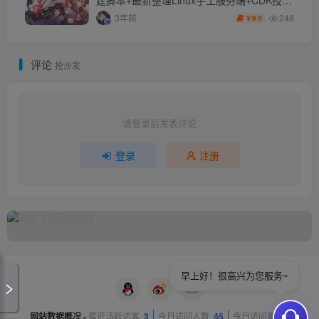
后台+详细搭建教程+自定义游戏端口
248
3年前
9.9
￥
评论
抢沙发
请登录后发表评论
登录
注册
早上好！很高兴为您服务~
网站数据概况 -
最近活跃访客
3
今日访问人数
45
今日访问量
81