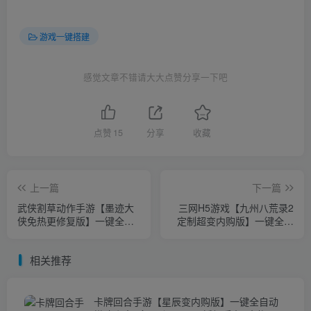
游戏一键搭建
感觉文章不错请大大点赞分享一下吧
点赞
15
分享
收藏
上一篇
下一篇
武侠割草动作手游【墨迹大
三网H5游戏【九州八荒录2
侠免热更修复版】一键全自
定制超变内购版】一键全自
动搭建脚本+Linux手工服务
动搭建脚本+Linux手工服务
端+本地注册验证+GM多功
端+转表工具+管理后台+GM
相关推荐
能后台+安卓苹果双端+详细
加币授权后台+简易安卓客户
搭建教程+视频教程
端+详细搭建教程+视频教程
卡牌回合手游【星辰变内购版】一键全自动