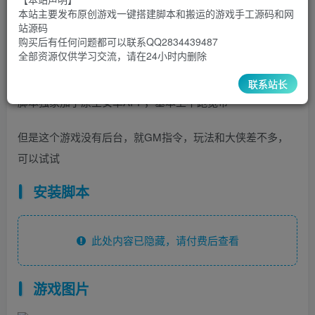
30
￥
￥
本站主要发布原创游戏一键搭建脚本和搬运的游戏手工源码和网
站源码
5
1
超级会员
￥
至尊会员
￥
购买后有任何问题都可以联系QQ2834439487
全部资源仅供学习交流，请在24小时内删除
登录购买
联系站长
脚本独家加了原生安卓APP，基本上不跑宽带
但是这个游戏没有后台，就GM指令，玩法和大侠差不多，
可以试试
安装脚本
此处内容已隐藏，请付费后查看
游戏图片