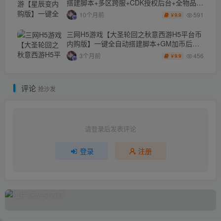
搭建脚本+多区跨服+CDK授权后台+全物品
ID+安卓苹果双端
591
10个月前
9.9
￥
三网H5游戏【大圣轮回之秋意西游H5平台币
内购版】一键全自动搭建脚本+GM加币后台
+GM授权后台+简易安卓客户端
456
3个月前
9.9
￥
评论
抢沙发
请登录后发表评论
登录
注册