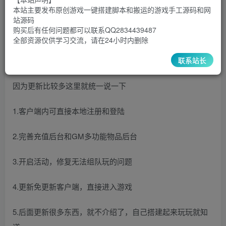
9.9
限时特惠
本站主要发布原创游戏一键搭建脚本和搬运的游戏手工源码和网
30
￥
￥
站源码
购买后有任何问题都可以联系QQ2834439487
5
1
超级会员
￥
至尊会员
￥
全部资源仅供学习交流，请在24小时内删除
登录购买
联系站长
因为更新比较多这里就统一说一下
1.客户端内可直接本地注册和登陆
2.完善充值后台和GM多功能物品后台
3.开启活动，修复无法组队玩的问题
4.更新免更新客户端，直接进入游戏
5.后面更新很多东西，就不介绍了，自己搭建起来玩玩就知