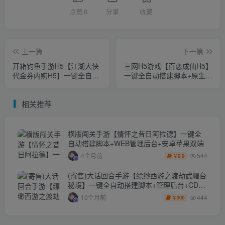
点赞
6
分享
收藏
上一篇
下一篇
开箱钓鱼手游H5【江湖大侠
三网H5游戏【百恋成仙H5】
代金券内购H5】一键全自动
一键全自动搭建脚本+原生安
搭建脚本+Linux服务器端+完
卓APP+Linux手工服务端+全
美开服+安卓APP+物品后台
套前后端源码+GM指令+简
相关推荐
+视频搭建教程
易安卓客户端+详细搭建教程
横版闯关手游【情怀之昔日阿拉德】一键全
自动搭建脚本+WEB管理后台+安卓苹果双端
544
4个月前
9.9
￥
(寄售)大话回合手游【缥缈西游之渡劫武耀台
秘境】一键全自动搭建脚本+管理后台+CDK
授权后台2.0+安卓苹果双端
444
10个月前
300
￥