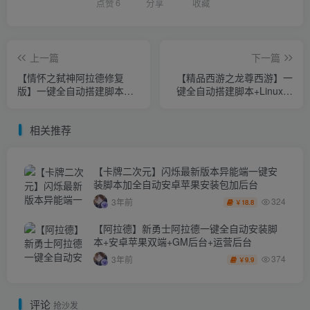
点赞
6
分享
收藏
上一篇
下一篇
【情怀之弑神阿拉德修复
【精品西游之龙尊西游】一
版】一键全自动搭建脚本
键全自动搭建脚本+Linux手
+Linux手工服务端+配套表
工服务端+安卓苹果双端+运
+WEB管理后台+GM授权后
营后台+详细搭建教程
相关推荐
台+安卓苹果双端+详细搭建
教程+视频教程
【卡牌二次元】闪烁最新版本异能端一键安
装脚本加全自动安卓苹果安装包加后台
324
3年前
18.8
￥
【阿拉德】新勇士阿拉德一键全自动安装脚
本+安卓苹果双端+GM后台+运营后台
374
3年前
9.9
￥
评论
抢沙发