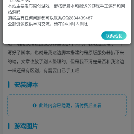
30
￥
￥
本站主要发布原创游戏一键搭建脚本和搬运的游戏手工源码和网
站源码
5
1
超级会员
￥
至尊会员
￥
购买后有任何问题都可以联系QQ2834439487
全部资源仅供学习交流，请在24小时内删除
登录购买
联系站长
这个端刚放是直接服务器里面扒下来的，我这边整理了一下
写好了脚本，也就是我这边脚本搭建的是原版服务器扒下来
的端，文章也放了别人整理的，但是我不清楚是否和我这边
一样还是有区别，有需要自己手工吧
安装脚本
此处内容已隐藏，请付费后查看
游戏图片