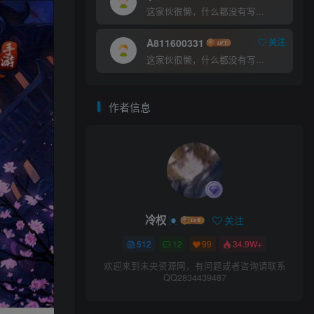
这家伙很懒，什么都没有写...
A811600331
关注
这家伙很懒，什么都没有写...
作者信息
冷权
关注
512
12
99
34.9W+
欢迎来到未央资源网，有问题或者咨询请联系
QQ2834439487