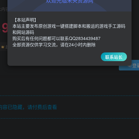
欢迎光临未央资源网
此内容为付费阅读，请付费后查看
【本站声明】
9.9
限时特惠
本站主要发布原创游戏一键搭建脚本和搬运的游戏手工源码
30
￥
￥
和网站源码
购买后有任何问题都可以联系QQ2834439487
全部资源仅供学习交流，请在24小时内删除
5
1
超级会员
￥
至尊会员
￥
联系站长
登
内容已隐藏，请付费后查看