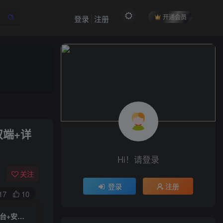
开通会员
登录
注册
作者信息
双端+详
冷权
关注
512
12
99
34.9W+
Hi！请登录
欢迎来到未央资源网，有问题或者咨询请联系
QQ2834439487
关注
登录
注册
17
10
付费阅读
【皓月惊雷】一键全自动搭建脚本+最新整理Linux手工服务端+GM授权后台+安卓苹果双端+详细搭建教程+视频教程
限时特惠