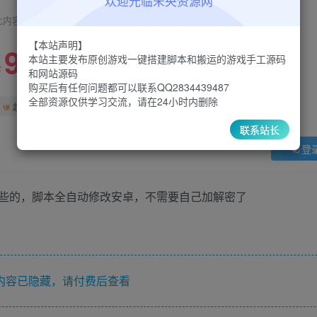
欢迎光临未央资源网
此内容为付费阅读，请付费后查看
【本站声明】
9.9
特惠
本站主要发布原创游戏一键搭建脚本和搬运的游戏手工源码
48.8
￥
￥
和网站源码
购买后有任何问题都可以联系QQ2834439487
全部资源仅供学习交流，请在24小时内删除
5
1
超级会员
￥
至尊会员
￥
联系站长
登
些的，脚本全自动修改安卓，不需要自己加解密了
内容已隐藏，请付费后查看