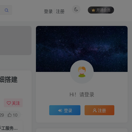
开通会员
登录
注册
作者信息
细搭建
冷权
关注
512
12
99
34.9W+
Hi！请登录
欢迎来到未央资源网，有问题或者咨询请联系
QQ2834439487
关注
登录
注册
29
10
付费阅读
稀有三国卡牌手游【空袭霸业内购版】一键全自动搭建脚本+安卓+Linux手工服务端+详细搭建教程
特惠