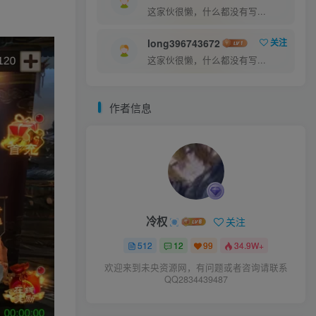
这家伙很懒，什么都没有写...
long396743672
关注
这家伙很懒，什么都没有写...
作者信息
冷权
关注
512
12
99
34.9W+
欢迎来到未央资源网，有问题或者咨询请联系
QQ2834439487