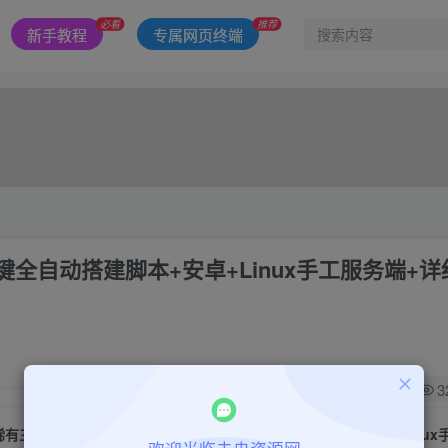
必看
推荐
新手教程
专属网页终端
全自动搭建脚本+安卓+Linux手工服务端+详
0
3