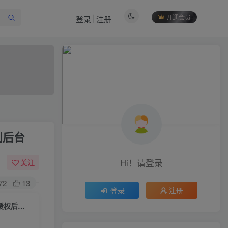
开通会员
登录
注册
作者信息
利后台
冷权
关注
512
12
99
34.9W+
Hi！请登录
关注
欢迎来到未央资源网，有问题或者咨询请联系
QQ2834439487
72
13
登录
注册
【石器时代H5之盲盒版】一键全自动搭建脚本+内购+简易安卓APP+CDK授权后台+福利后台
付费阅读
限时特惠