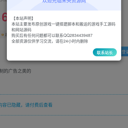
欢迎光临未央资源网
6.6
限时特惠
【本站声明】
30
￥
￥
本站主要发布原创游戏一键搭建脚本和搬运的游戏手工源码
和网站源码
5
1
超级会员
￥
至尊会员
￥
购买后有任何问题都可以联系QQ2834439487
全部资源仅供学习交流，请在24小时内删除
登
联系站长
制的广告之类的
内容已隐藏，请付费后查看