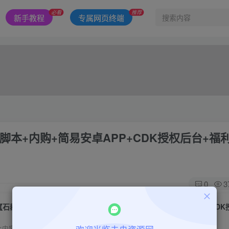
必看
推荐
新手教程
专属网页终端
本+内购+简易安卓APP+CDK授权后台+福
0
3
此内容为付费阅读，请付费后查看