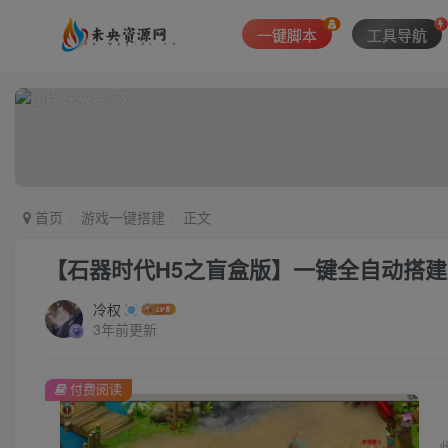
一键脚本
工具导航
首页
游戏一键搭建
正文
【石器时代H5之盲盒版】一键全自动搭建脚
冷权
3年前更新
付费阅读