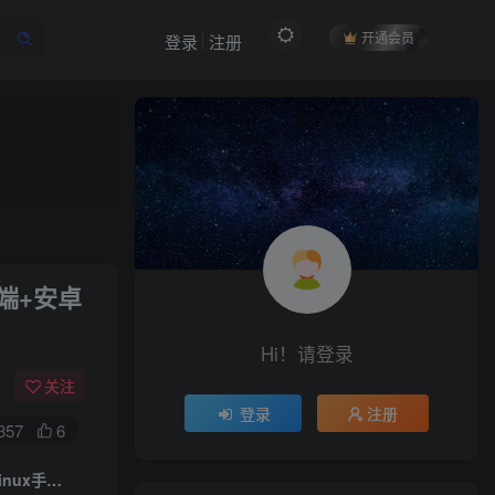
开通会员
登录
注册
作者信息
端+安卓
冷权
关注
512
12
99
34.9W+
Hi！请登录
欢迎来到未央资源网，有问题或者咨询请联系
QQ2834439487
关注
登录
注册
357
6
付费阅读
3D仙侠手游【剑道武侠之将军不败】一键全自动搭建脚本+最新整理商业Linux手工服务端+安卓苹果双端+CDK授权后台+详细搭建教程+全套源代码+程序开发文档+技术文档
限时特惠