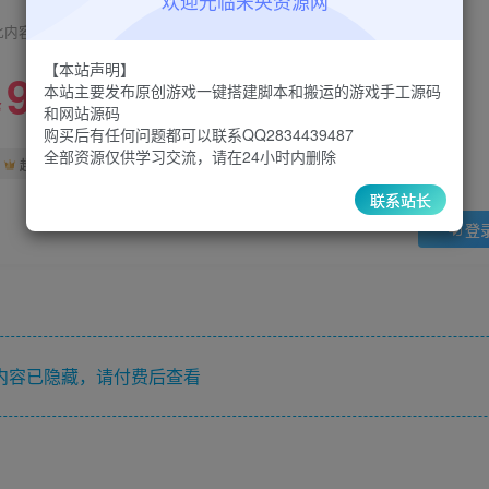
欢迎光临未央资源网
此内容为付费阅读，请付费后查看
【本站声明】
9.9
限时特惠
本站主要发布原创游戏一键搭建脚本和搬运的游戏手工源码
30
￥
￥
和网站源码
购买后有任何问题都可以联系QQ2834439487
全部资源仅供学习交流，请在24小时内删除
5
1
超级会员
￥
至尊会员
￥
联系站长
登
内容已隐藏，请付费后查看