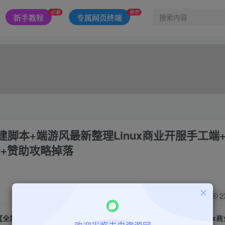
必看
推荐
新手教程
专属网页终端
脚本+端游风最新整理Linux商业开服手工端
码+赞助攻略掉落
0
2