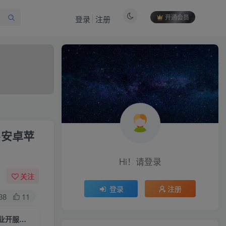
开通会员
登录
注册
作者信息
+安卓苹
冷权
关注
512
12
99
34.9W+
Hi！请登录
欢迎来到未央资源网，有问题或者咨询请联系
QQ2834439487
关注
登录
注册
38
11
付费阅读
【全靠爆搬搬西游手游风】一键全自动搭建脚本+端游风最新整理Linux商业开服手工端+安卓苹果双端+GM后台+详细搭建教程+全套源码+赞助攻略掉落
限时特惠