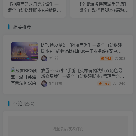
上一篇
下一篇
【神魔西游之月光宝盒】一
【全靠爆搬搬西游手游风】
键全自动搭建脚本+最新整理
一键全自动搭建脚本+端游风
linux手工服务端+安卓+GM
最新整理Linux商业开服手工
后台+详细搭建教程
端+安卓苹果双端+GM后台
相关推荐
+详细搭建教程+全套源码
+赞助攻略掉落
MT3换皮梦幻【幽魂西游】一键全自动搭建
脚本+正确物品id+Linux手工服务端+安卓苹
果双端+GM后台+详细搭建教程+全套源码
303
2年前
9.9
￥
+赞助攻略掉落说明
放置RPG刷宝手游【英雄有閃法师双角色最
新修复版】一键全自动搭建脚本+管理后台
+代理后台+CDK授权后台+安卓苹果双端
1240
5个月前
9.9
￥
评论
抢沙发