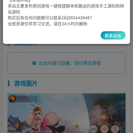
30
￥
￥
本站主要发布原创游戏一键搭建脚本和搬运的游戏手工源码和网
站源码
5
1
超级会员
￥
至尊会员
￥
购买后有任何问题都可以联系QQ2834439487
全部资源仅供学习交流，请在24小时内删除
登录购买
联系站长
安装脚本
此处内容已隐藏，请付费后查看
游戏图片